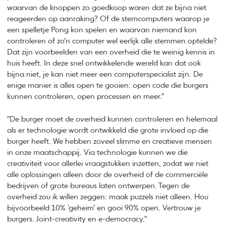
waarvan de knoppen zo goedkoop waren dat ze bijna niet
reageerden op aanraking? Of de stemcomputers waarop je
een spelletje Pong kon spelen en waarvan niemand kon
controleren of zo’n computer wel eerlijk alle stemmen optelde?
Dat zijn voorbeelden van een overheid die te weinig kennis in
huis heeft. In deze snel ontwikkelende wereld kan dat ook
bijna niet, je kan niet meer een computerspecialist zijn. De
enige manier is alles open te gooien: open code die burgers
kunnen controleren, open processen en meer."
"De burger moet de overheid kunnen controleren en helemaal
als er technologie wordt ontwikkeld die grote invloed op die
burger heeft. We hebben zoveel slimme en creatieve mensen
in onze maatschappij. Via technologie kunnen we die
creativiteit voor allerlei vraagstukken inzetten, zodat we niet
alle oplossingen alleen door de overheid of de commerciële
bedrijven of grote bureaus laten ontwerpen. Tegen de
overheid zou ik willen zeggen: maak puzzels niet alleen. Hou
bijvoorbeeld 10% ‘geheim’ en gooi 90% open. Vertrouw je
burgers. Joint-creativity en e-democracy."