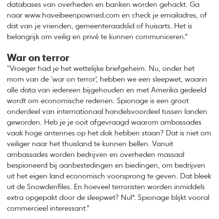
databases van overheden en banken worden gehackt. Ga
naar www.haveibeenpowned.com en check je emailadres, of
dat van je vrienden, gemeenteraadslid of huisarts. Het is
belangrijk om veilig en privé te kunnen communiceren.”
War on terror
“Vroeger had je het wettelijke briefgeheim. Nu, onder het
mom van de ‘war on terror’, hebben we een sleepwet, waarin
alle data van iedereen bijgehouden en met Amerika gedeeld
wordt om economische redenen. Spionage is een groot
onderdeel van internationaal handelsvoordeel tussen landen
geworden. Heb je je ooit afgevraagd waarom ambassades
vaak hoge antennes op het dak hebben staan? Dat is niet om
veiliger naar het thuisland te kunnen bellen. Vanuit
ambassades worden bedrijven en overheden massaal
bespioneerd bij aanbestedingen en biedingen, om bedrijven
uit het eigen land economisch voorsprong te geven. Dat bleek
uit de Snowdenfiles. En hoeveel terroristen worden inmiddels
extra opgepakt door de sleepwet? Nul*. Spionage blijkt vooral
commercieel interessant.”