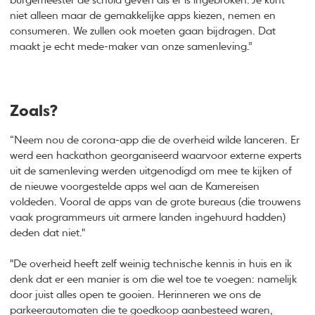
burgemeester de schuld geven als er is ingebroken. Je kunt
niet alleen maar de gemakkelijke apps kiezen, nemen en
consumeren. We zullen ook moeten gaan bijdragen. Dat
maakt je echt mede-maker van onze samenleving.”
Zoals?
“Neem nou de corona-app die de overheid wilde lanceren. Er
werd een hackathon georganiseerd waarvoor externe experts
uit de samenleving werden uitgenodigd om mee te kijken of
de nieuwe voorgestelde apps wel aan de Kamereisen
voldeden. Vooral de apps van de grote bureaus (die trouwens
vaak programmeurs uit armere landen ingehuurd hadden)
deden dat niet."
"De overheid heeft zelf weinig technische kennis in huis en ik
denk dat er een manier is om die wel toe te voegen: namelijk
door juist alles open te gooien. Herinneren we ons de
parkeerautomaten die te goedkoop aanbesteed waren,