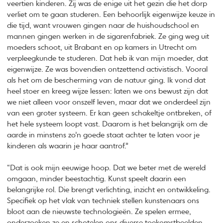
veertien kinderen. Zij was de enige uit het gezin die het dorp
verliet om te gaan studeren. Een behoorlijk eigenwijze keuze in
die tijd, want vrouwen gingen naar de huishoudschool en
mannen gingen werken in de sigarenfabriek. Ze ging weg uit
moeders schoot, uit Brabant en op kamers in Utrecht om
verpleegkunde te studeren. Dat heb ik van mijn moeder, dat
eigenwijze. Ze was bovendien ontzettend activistisch. Vooral
als het om de bescherming van de natuur ging. Ik vond dat
heel stoer en kreeg wijze lessen: laten we ons bewust zijn dat
we niet alleen voor onszelf leven, maar dat we onderdeel zijn
van een groter systeem. Er kan geen schakeltje ontbreken, of
het hele systeem loopt vast. Daarom is het belangrijk om de
aarde in minstens zo’n goede staat achter te laten voor je
kinderen als waarin je haar aantrof.”
“Dat is ook mijn eeuwige hoop. Dat we beter met de wereld
omgaan, minder beestachtig. Kunst speelt daarin een
belangrijke rol. Die brengt verlichting, inzicht en ontwikkeling.
Specifiek op het vlak van techniek stellen kunstenaars ons
bloot aan de nieuwste technologieën. Ze spelen ermee,
onderzoeken ze en schotelen ons diverse toekomstbeelden