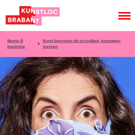
Kennis &
Kunst bevraagt de actualiteit, empowert
inspiratie
mensen