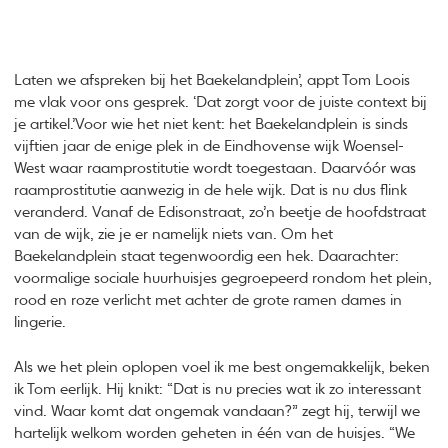
Laten we afspreken bij het Baekelandplein’, appt Tom Loois
me vlak voor ons gesprek. ‘Dat zorgt voor de juiste context bij
je artikel.’Voor wie het niet kent: het Baekelandplein is sinds
vijftien jaar de enige plek in de Eindhovense wijk Woensel-
West waar raamprostitutie wordt toegestaan. Daarvóór was
raamprostitutie aanwezig in de hele wijk. Dat is nu dus flink
veranderd. Vanaf de Edisonstraat, zo’n beetje de hoofdstraat
van de wijk, zie je er namelijk niets van. Om het
Baekelandplein staat tegenwoordig een hek. Daarachter:
voormalige sociale huurhuisjes gegroepeerd rondom het plein,
rood en roze verlicht met achter de grote ramen dames in
lingerie.
Als we het plein oplopen voel ik me best ongemakkelijk, beken
ik Tom eerlijk. Hij knikt: “Dat is nu precies wat ik zo interessant
vind. Waar komt dat ongemak vandaan?” zegt hij, terwijl we
hartelijk welkom worden geheten in één van de huisjes. “We