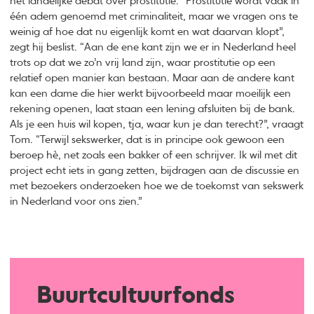
het landelijke debat over prostitutie. “Prostitutie wordt vaak in
één adem genoemd met criminaliteit, maar we vragen ons te
weinig af hoe dat nu eigenlijk komt en wat daarvan klopt”,
zegt hij beslist. “Aan de ene kant zijn we er in Nederland heel
trots op dat we zo’n vrij land zijn, waar prostitutie op een
relatief open manier kan bestaan. Maar aan de andere kant
kan een dame die hier werkt bijvoorbeeld maar moeilijk een
rekening openen, laat staan een lening afsluiten bij de bank.
Als je een huis wil kopen, tja, waar kun je dan terecht?”, vraagt
Tom. “Terwijl sekswerker, dat is in principe ook gewoon een
beroep hè, net zoals een bakker of een schrijver. Ik wil met dit
project echt iets in gang zetten, bijdragen aan de discussie en
met bezoekers onderzoeken hoe we de toekomst van sekswerk
in Nederland voor ons zien.”
Buurtcultuurfonds