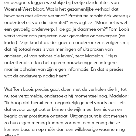
en designers leggen we stukje bij beetje de identiteit van
Woensel-West bloot. Wat is het gezamenlijke verhaal dat
bewoners met elkaar verbindt? Prostitutie maakt óók wezenlijk
onderdeel uit van die identiteit”, vervolgt ze. “Maar het is wel
een gevoelig onderwerp. Hoe ga je daarmee om?” Tom Loois
werkt vaker aan projecten over gevoelige onderwerpen (zie
kader). “Zijn kracht als designer en onderzoeker is volgens mij
dat hij totaal wars is van meningen of uitspraken van
anderen, of van taboes die leven”, zegt Madelon. “Hij is
ontzettend sterk in het op een nauwkeurige en integere
manier ophalen van zijn eigen informatie. En dat is precies
wat dit onderwerp nodig heeft.”
Wat Tom Loois precies gaat doen met de verhalen die hij tot
nu toe verzamelde, onderzoekt hij momenteel nog. Madelon:
“Ik hoop dat hieruit een toegankelijk geheel voortvloeit. Iets
dat ervoor zorgt dat er binnen de wijk meer kennis van en
begrip over prostitutie ontstaat. Uitgangspunt is dat mensen
zo hun eigen mening kunnen vormen, een mening die ze
kunnen baseren op méér dan een willekeurige waarneming