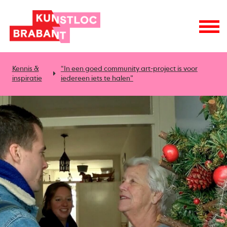
Kennis &
“In een goed community art-project is voor
inspiratie
iedereen iets te halen”