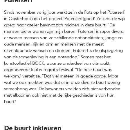
Paterserf
Sinds november vorig jaar werkt ze in de flats op het Paterserf
in Oosterhout aan het project ‘Paters|erf|goed’. Ze kent de wijk
goed: haar atelier bevindt zich midden in deze buurt. “De
mensen die er wonen zijn mijn buren. Paterserf is super divers:
er wonen mensen van verschillende nationaliteiten, jonge en
oude mensen, rijk en arm en mensen met de meest
uiteenlopende wensen en dromen. Patererf is de afspiegeling
van de samenleving in een notendop.” Samen met het
kunstcollectief BOCK
, waar ze onderdeel van uitmaakt,
organiseerde Juul een gratis festival. “De hele buurt was
welkom,” vertelt ze. “Dat viel meteen in goede aarde. Maar
wat we ook merkten was dat er in onze diverse buurt weinig
samenhang was. De bewoners voelden zich niet verbonden
met elkaar en ook niet met de rijke geschiedenis van hun
buurt.”
De buurt inkleuren