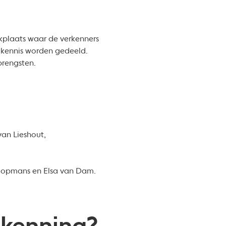
rkplaats waar de verkenners
n kennis worden gedeeld.
brengsten.
van Lieshout,
 Hopmans en Elsa van Dam.