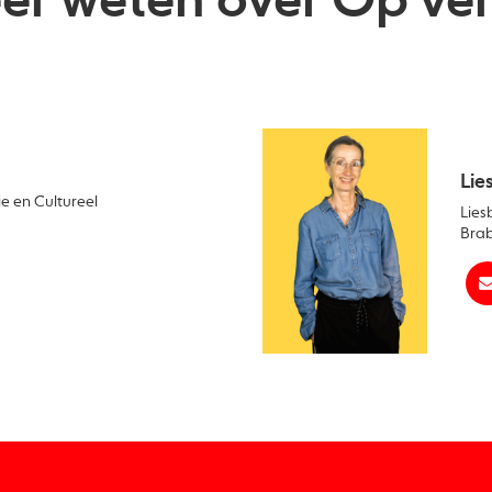
eer weten over Op ve
Lie
e en Cultureel
Lies
Brab