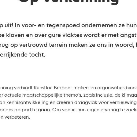
p uit! In voor- en tegenspoed ondernemen ze hun
e kloven en over gure vlaktes wordt er met angs
terug op vertrouwd terrein maken ze ons in woord,
rrijkende tocht.
ning verbindt Kunstloc Brabant makers en organisaties binne
r actuele maatschappelijke thema’s, zoals inclusie, de klimaa
aan kennisontwikkeling en creëren draagvlak voor vernieuwing 
r ons op pad te gaan. Om vanuit hun eigen ervaring te zoeke
en verbeteren.