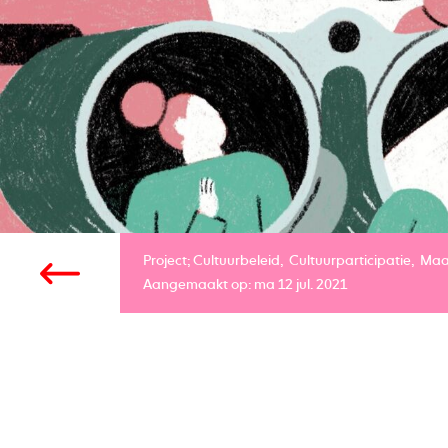
Project;
Cultuurbeleid
Cultuurparticipatie
Maa
Aangemaakt op: ma 12 jul. 2021