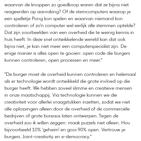
waarvan de knoppen zo goedkoop waren dat ze bijna niet
reageerden op aanraking? Of de stemcomputers waarop je
een spelletje Pong kon spelen en waarvan niemand kon
controleren of zo’n computer wel eerlijk alle stemmen optelde?
Dat zijn voorbeelden van een overheid die te weinig kennis in
huis heeft. In deze snel ontwikkelende wereld kan dat ook
bijna niet, je kan niet meer een computerspecialist zijn. De
enige manier is alles open te gooien: open code die burgers
kunnen controleren, open processen en meer."
"De burger moet de overheid kunnen controleren en helemaal
als er technologie wordt ontwikkeld die grote invloed op die
burger heeft. We hebben zoveel slimme en creatieve mensen
in onze maatschappij. Via technologie kunnen we die
creativiteit voor allerlei vraagstukken inzetten, zodat we niet
alle oplossingen alleen door de overheid of de commerciële
bedrijven of grote bureaus laten ontwerpen. Tegen de
overheid zou ik willen zeggen: maak puzzels niet alleen. Hou
bijvoorbeeld 10% ‘geheim’ en gooi 90% open. Vertrouw je
burgers. Joint-creativity en e-democracy."