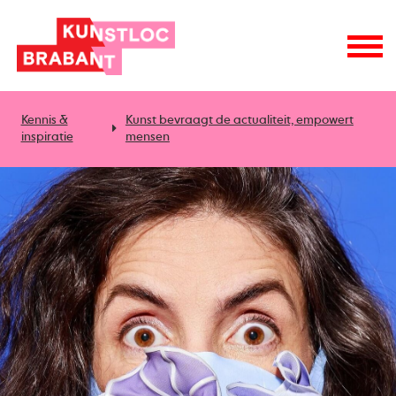
Kennis &
Kunst bevraagt de actualiteit, empowert
inspiratie
mensen