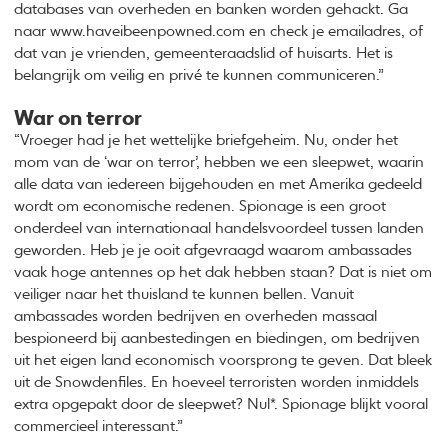
databases van overheden en banken worden gehackt. Ga
naar www.haveibeenpowned.com en check je emailadres, of
dat van je vrienden, gemeenteraadslid of huisarts. Het is
belangrijk om veilig en privé te kunnen communiceren.”
War on terror
“Vroeger had je het wettelijke briefgeheim. Nu, onder het
mom van de ‘war on terror’, hebben we een sleepwet, waarin
alle data van iedereen bijgehouden en met Amerika gedeeld
wordt om economische redenen. Spionage is een groot
onderdeel van internationaal handelsvoordeel tussen landen
geworden. Heb je je ooit afgevraagd waarom ambassades
vaak hoge antennes op het dak hebben staan? Dat is niet om
veiliger naar het thuisland te kunnen bellen. Vanuit
ambassades worden bedrijven en overheden massaal
bespioneerd bij aanbestedingen en biedingen, om bedrijven
uit het eigen land economisch voorsprong te geven. Dat bleek
uit de Snowdenfiles. En hoeveel terroristen worden inmiddels
extra opgepakt door de sleepwet? Nul*. Spionage blijkt vooral
commercieel interessant.”