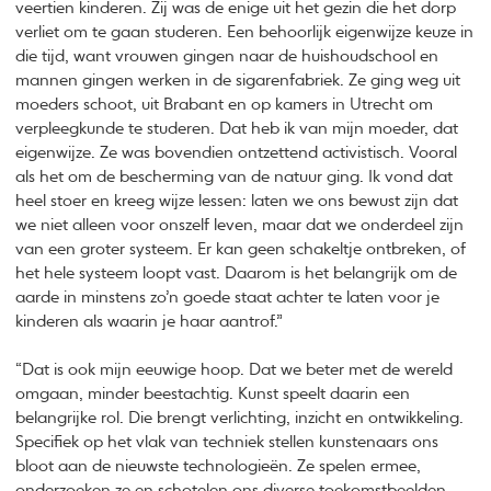
veertien kinderen. Zij was de enige uit het gezin die het dorp
verliet om te gaan studeren. Een behoorlijk eigenwijze keuze in
die tijd, want vrouwen gingen naar de huishoudschool en
mannen gingen werken in de sigarenfabriek. Ze ging weg uit
moeders schoot, uit Brabant en op kamers in Utrecht om
verpleegkunde te studeren. Dat heb ik van mijn moeder, dat
eigenwijze. Ze was bovendien ontzettend activistisch. Vooral
als het om de bescherming van de natuur ging. Ik vond dat
heel stoer en kreeg wijze lessen: laten we ons bewust zijn dat
we niet alleen voor onszelf leven, maar dat we onderdeel zijn
van een groter systeem. Er kan geen schakeltje ontbreken, of
het hele systeem loopt vast. Daarom is het belangrijk om de
aarde in minstens zo’n goede staat achter te laten voor je
kinderen als waarin je haar aantrof.”
“Dat is ook mijn eeuwige hoop. Dat we beter met de wereld
omgaan, minder beestachtig. Kunst speelt daarin een
belangrijke rol. Die brengt verlichting, inzicht en ontwikkeling.
Specifiek op het vlak van techniek stellen kunstenaars ons
bloot aan de nieuwste technologieën. Ze spelen ermee,
onderzoeken ze en schotelen ons diverse toekomstbeelden