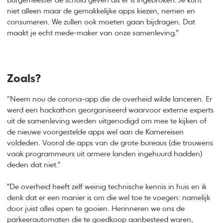
burgemeester de schuld geven als er is ingebroken. Je kunt
niet alleen maar de gemakkelijke apps kiezen, nemen en
consumeren. We zullen ook moeten gaan bijdragen. Dat
maakt je echt mede-maker van onze samenleving.”
Zoals?
“Neem nou de corona-app die de overheid wilde lanceren. Er
werd een hackathon georganiseerd waarvoor externe experts
uit de samenleving werden uitgenodigd om mee te kijken of
de nieuwe voorgestelde apps wel aan de Kamereisen
voldeden. Vooral de apps van de grote bureaus (die trouwens
vaak programmeurs uit armere landen ingehuurd hadden)
deden dat niet."
"De overheid heeft zelf weinig technische kennis in huis en ik
denk dat er een manier is om die wel toe te voegen: namelijk
door juist alles open te gooien. Herinneren we ons de
parkeerautomaten die te goedkoop aanbesteed waren,