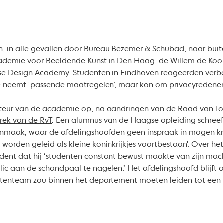
in alle gevallen door Bureau Bezemer & Schubad, naar buite
kademie voor Beeldende Kunst in Den Haag
, de
Willem de Koo
se Design Academy
.
Studenten in Eindhoven
reageerden verbo
 neemt ‘passende maatregelen’, maar kon
om privacyredene
cteur van de academie op, na aandringen van de Raad van To
trek van de RvT
. Een alumnus van de Haagse opleiding schreef e
nmaak, waar de afdelingshoofden geen inspraak in mogen krijg
 worden geleid als kleine koninkrijkjes voortbestaan'. Over he
dent dat hij ‘studenten constant bewust maakte van zijn mach
blic aan de schandpaal te nagelen.’ Het afdelingshoofd blijft
ntenteam zou binnen het departement moeten leiden tot een 