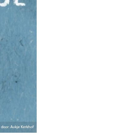
ie door: Aukje Kerkhof