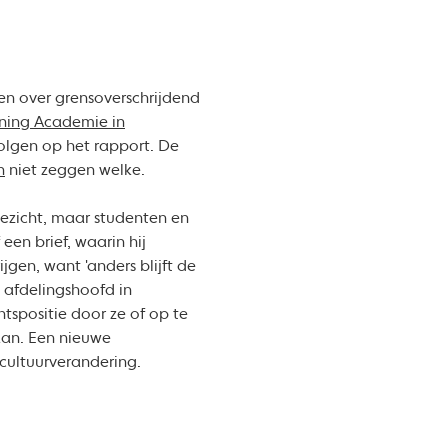
n over grensoverschrijdend
ning Academie in
lgen op het rapport. De
n
niet zeggen welke.
ezicht, maar studenten en
en brief, waarin hij
en, want 'anders blijft de
t afdelingshoofd in
tspositie door ze of op te
 aan. Een nieuwe
cultuurverandering.