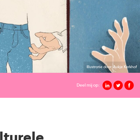
Illustratie door: Aukje Kerkhof
Deel mij op:
turele