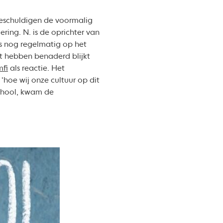
beschuldigen de voormalig
ring. N. is de oprichter van
s nog regelmatig op het
ct hebben benaderd blijkt
mfi
als reactie. Het
‘hoe wij onze cultuur op dit
school, kwam de