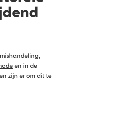
ijdend
 mishandeling,
mode
en in de
n zijn er om dit te