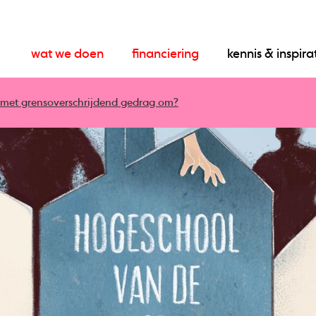
wat we doen
financiering
kennis & inspira
r met grensoverschrijdend gedrag om?