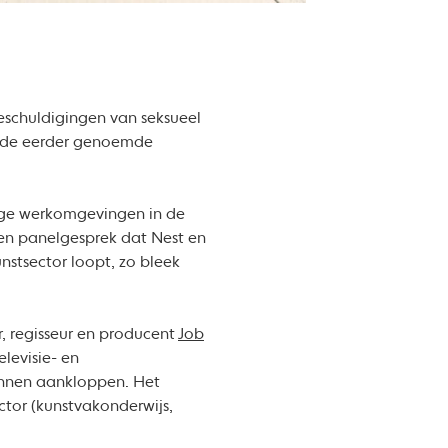
schuldigingen van seksueel
ot de eerder genoemde
lige werkomgevingen in de
en panelgesprek dat Nest en
stsector loopt, zo bleek
, regisseur en producent
Job
elevisie- en
kunnen aankloppen. Het
ctor (kunstvakonderwijs,