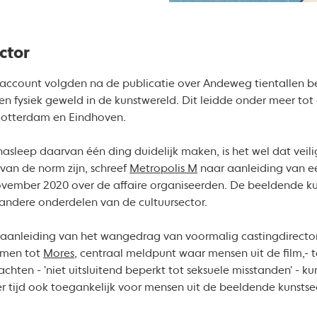
ctor
ccount volgden na de publicatie over Andeweg tientallen be
en fysiek geweld in de kunstwereld. Dit leidde onder meer t
Rotterdam en Eindhoven.
asleep daarvan één ding duidelijk maken, is het wel dat vei
van de norm zijn, schreef
Metropolis M
naar aanleiding van e
vember 2020 over de affaire organiseerden. De beeldende kun
j andere onderdelen van de cultuursector.
 aanleiding van het wangedrag van voormalig castingdirector
nomen tot
Mores
, centraal meldpunt waar mensen uit de film,- t
hten - 'niet uitsluitend beperkt tot seksuele misstanden' - 
r tijd ook toegankelijk voor mensen uit de beeldende kunstse