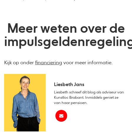
Meer weten over de
impulsgeldenregelin
Kijk op onder
financiering
voor meer informatie.
Liesbeth Jans
Liesbeth schreef dit blog als adviseur van
Kunstloc Brabant. Inmiddels geniet ze
van haar pensioen.