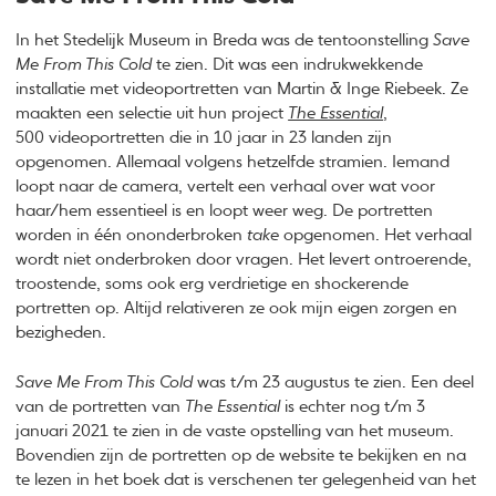
In het Stedelijk Museum in Breda was de tentoonstelling
Save
Me From This Cold
te zien. Dit was een indrukwekkende
installatie met videoportretten van Martin & Inge Riebeek. Ze
maakten een selectie uit hun project
The Essential
,
500 videoportretten die in 10 jaar in 23 landen zijn
opgenomen. Allemaal volgens hetzelfde stramien. Iemand
loopt naar de camera, vertelt een verhaal over wat voor
haar/hem essentieel is en loopt weer weg. De portretten
worden in één ononderbroken
take
opgenomen. Het verhaal
wordt niet onderbroken door vragen. Het levert ontroerende,
troostende, soms ook erg verdrietige en shockerende
portretten op. Altijd relativeren ze ook mijn eigen zorgen en
bezigheden.
Save Me From This Cold
was t/m 23 augustus te zien. Een deel
van de portretten van
The Essential
is echter nog t/m 3
januari 2021 te zien in de vaste opstelling van het museum.
Bovendien zijn de portretten op de website te bekijken en na
te lezen in het boek dat is verschenen ter gelegenheid van het