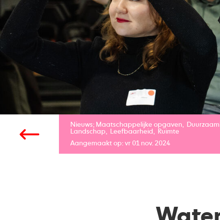
Nieuws;
Maatschappelijke opgaven
Duurzaam
Landschap
Leefbaarheid
Ruimte
Aangemaakt op: vr 01 nov. 2024
Water