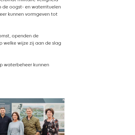
rbindt militaire veiligheid
p de oogst- en waterrituelen
eheer kunnen vormgeven tot
komst, openden de
welke wijze zij aan de slag
 op waterbeheer kunnen