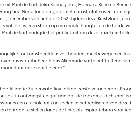
e uit Paul de Kort, Julia Kannegieter, Hanneke Kijne en Berrie v
 vraag hoe Nederland omgaat met catastrofale overstrominge
t, december van het jaar 2052. Tijdens deze Kerstvloed, een 
ffers vol, de rivieren staan op maximale hoogte, en de harde
t. Paul de Kort nodigde het publiek uit om deze onzekere toe
mogelijke toekomstbeelden: vasthouden, meebewegen en losla
 over ons waterbeheer. Floris Alkemade vatte het treffend sam
 maar door onze reactie erop.”
de Alliantie Zuiderwaterlinie als de eerste veranderaar. P
usiast in ontvangst en gaf aan dat de toekomst dichterbij is
ners een cruciale rol kan spelen in het realiseren van deze t
 tentoon te stellen langs de linie, als inspiratiebron voor ie