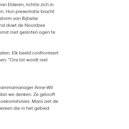
an Elderen, richtte zich in
n. Hun presentatie bracht
storm van Bijbelse
 wind duwt de Noordzee
komst met gesloten ogen te
ten. Elk beeld confronteert
en: “Ons lot wordt niet
rogrammamanager Anne-Wil
 dan we denken. Ze gelooft
oekomstvisies. Maris ziet de
dereen die in het gebied