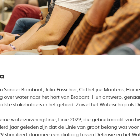
ta
 Sander Rombout, Julia Passchier, Cathelijne Montens, Harri
og over water naar het hart van Brabant. Hun ontwerp, gena
otste stakeholders in het gebied. Zowel het Waterschap als D
e waterzuiveringslinie, Linie 2029, die gebruikmaakt van his
derd jaar geleden zijn dat de Linie van groot belang was voo
29 stimuleert daarmee een dialoog tussen Defensie en het Wa