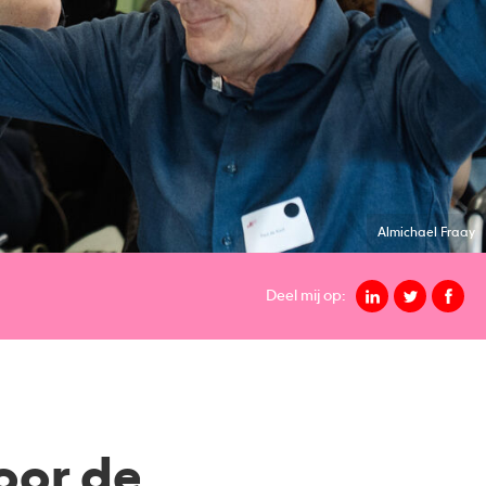
Almichael Fraay
Deel mij op:
oor de