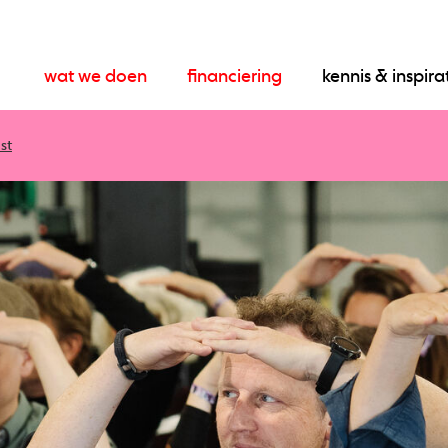
wat we doen
financiering
kennis & inspira
st