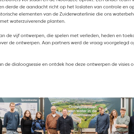
terbuffers vol staan en de Noordzee oprukt. Een ander team ve
een derde de aandacht richt op het loslaten van controle en o
storische elementen van de Zuiderwaterlinie die ons waterb
n met waterzuiverende planten.
an de vijf ontwerpen, die spelen met verleden, heden en toe
er de ontwerpen. Aan partners werd de vraag voorgelegd op 
van de dialoogsessie en ontdek hoe deze ontwerpen de visies