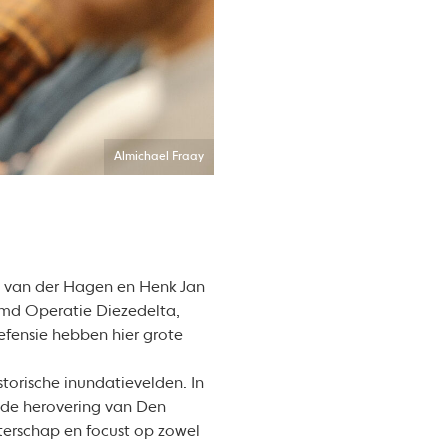
Almichael Fraay
e van der Hagen en Henk Jan
amd Operatie Diezedelta,
efensie hebben hier grote
torische inundatievelden. In
r de herovering van Den
terschap en focust op zowel