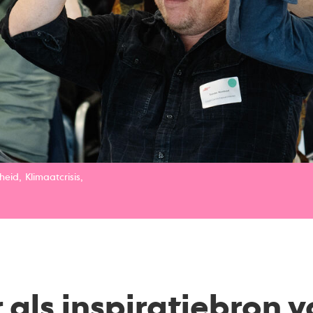
heid
Klimaatcrisis
 als inspiratiebron v