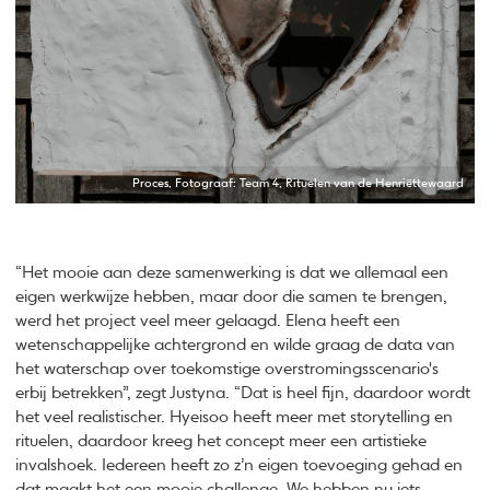
Proces, Fotograaf: Team 4, Rituelen van de Henriëttewaard
“Het mooie aan deze samenwerking is dat we allemaal een
eigen werkwijze hebben, maar door die samen te brengen,
werd het project veel meer gelaagd. Elena heeft een
wetenschappelijke achtergrond en wilde graag de data van
het waterschap over toekomstige overstromingsscenario's
erbij betrekken”, zegt Justyna. “Dat is heel fijn, daardoor wordt
het veel realistischer. Hyeisoo heeft meer met storytelling en
rituelen, daardoor kreeg het concept meer een artistieke
invalshoek. Iedereen heeft zo z’n eigen toevoeging gehad en
dat maakt het een mooie challenge. We hebben nu iets