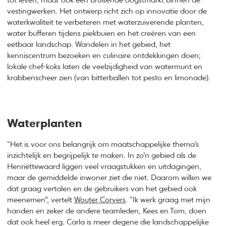
tot leven, maar ook een bruisende oogstmarkt binnen de
vestingwerken. Het ontwerp richt zich op innovatie door de
waterkwaliteit te verbeteren met waterzuiverende planten,
water bufferen tijdens piekbuien en het creëren van een
eetbaar landschap. Wandelen in het gebied, het
kenniscentrum bezoeken en culinaire ontdekkingen doen;
lokale chef-koks laten de veelzijdigheid van watermunt en
krabbenscheer zien (van bitterballen tot pesto en limonade).
Waterplanten
“Het is voor ons belangrijk om maatschappelijke thema’s
inzichtelijk en begrijpelijk te maken. In zo’n gebied als de
Henriëttewaard liggen veel vraagstukken en uitdagingen,
maar de gemiddelde inwoner ziet die niet. Daarom willen we
dat graag vertalen en de gebruikers van het gebied ook
meenemen”, vertelt
Wouter Corvers
. “Ik werk graag met mijn
handen en zeker de andere teamleden, Kees en Tom, doen
dat ook heel erg. Carla is meer degene die landschappelijke