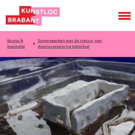
Kennis &
Samenwerken met de natuur, van
inspiratie
doemscenario tot bitterbal