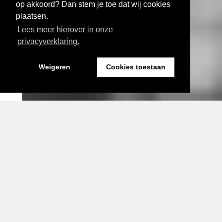
op akkoord? Dan stem je toe dat wij cookies
plaatsen.
Lees meer hierover in onze
privacyverklaring.
Weigeren
Cookies toestaan
Expositie bij Fort Sabina Fotograaf: Imara Angulo Vidal
Visual door HyperCulture
actueel
Drie nieuwe perspectieven
voor complexe
gebiedsopgaven