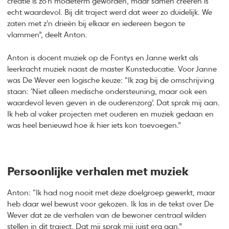
creatie is zo’n modeterm geworden, maar samen creëren is
echt waardevol. Bij dit traject werd dat weer zo duidelijk. We
zaten met z’n drieën bij elkaar en iedereen begon te
vlammen”, deelt Anton.
Anton is docent muziek op de Fontys en Janne werkt als
leerkracht muziek naast de master Kunsteducatie. Voor Janne
was De Wever een logische keuze: “Ik zag bij de omschrijving
staan: ‘Niet alleen medische ondersteuning, maar ook een
waardevol leven geven in de ouderenzorg’. Dat sprak mij aan.
Ik heb al vaker projecten met ouderen en muziek gedaan en
was heel benieuwd hoe ik hier iets kon toevoegen.”
Persoonlijke verhalen met muziek
Anton: “Ik had nog nooit met deze doelgroep gewerkt, maar
heb daar wel bewust voor gekozen. Ik las in de tekst over De
Wever dat ze de verhalen van de bewoner centraal wilden
stellen in dit traject. Dat mij sprak mij juist erg aan.”