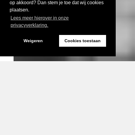
op akkoord? Dan stem je toe dat wij cookies
plaatsen.
Lees meer hierover in onze
privacyverklaring.
Weigeren
Cookies toestaan
Expositie bij Fort Sabina Fotograaf: Imara Angulo Vidal
Visual door HyperCulture
actueel
Drie nieuwe perspectieven
voor complexe
gebiedsopgaven