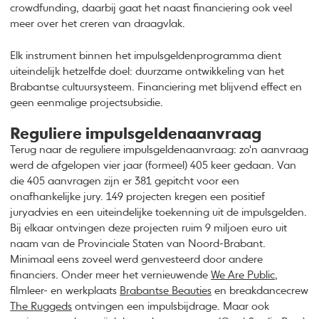
crowdfunding, daarbij gaat het naast financiering ook veel
meer over het creren van draagvlak.
Elk instrument binnen het impulsgeldenprogramma dient
uiteindelijk hetzelfde doel: duurzame ontwikkeling van het
Brabantse cultuursysteem. Financiering met blijvend effect en
geen eenmalige projectsubsidie.
Reguliere impulsgeldenaanvraag
Terug naar de reguliere impulsgeldenaanvraag: zo'n aanvraag
werd de afgelopen vier jaar (formeel) 405 keer gedaan. Van
die 405 aanvragen zijn er 381 gepitcht voor een
onafhankelijke jury. 149 projecten kregen een positief
juryadvies en een uiteindelijke toekenning uit de impulsgelden.
Bij elkaar ontvingen deze projecten ruim 9 miljoen euro uit
naam van de Provinciale Staten van Noord-Brabant.
Minimaal eens zoveel werd genvesteerd door andere
financiers. Onder meer het vernieuwende
We Are Public
,
filmleer- en werkplaats
Brabantse Beauties
en breakdancecrew
The Ruggeds
ontvingen een impulsbijdrage. Maar ook