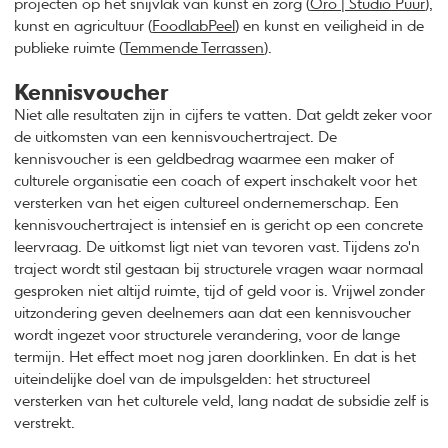
projecten op het snijvlak van kunst en zorg (
Oro | Studio Puur
),
kunst en agricultuur (
FoodlabPeel
) en kunst en veiligheid in de
publieke ruimte (
Temmende Terrassen
).
Kennisvoucher
Niet alle resultaten zijn in cijfers te vatten. Dat geldt zeker voor
de uitkomsten van een kennisvouchertraject. De
kennisvoucher is een geldbedrag waarmee een maker of
culturele organisatie een coach of expert inschakelt voor het
versterken van het eigen cultureel ondernemerschap. Een
kennisvouchertraject is intensief en is gericht op een concrete
leervraag. De uitkomst ligt niet van tevoren vast. Tijdens zo'n
traject wordt stil gestaan bij structurele vragen waar normaal
gesproken niet altijd ruimte, tijd of geld voor is. Vrijwel zonder
uitzondering geven deelnemers aan dat een kennisvoucher
wordt ingezet voor structurele verandering, voor de lange
termijn. Het effect moet nog jaren doorklinken. En dat is het
uiteindelijke doel van de impulsgelden: het structureel
versterken van het culturele veld, lang nadat de subsidie zelf is
verstrekt.