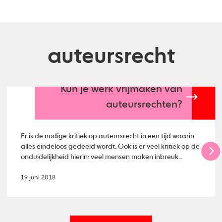
auteursrecht
Kun je werk vrijmaken van
auteursrechten?
Er is de nodige kritiek op auteursrecht in een tijd waarin
alles eindeloos gedeeld wordt. Ook is er veel kritiek op de
onduidelijkheid hierin: veel mensen maken inbreuk
zonder dat ze het doorhebben. Maar waarom
ingewikkeld doen in een tijd waarin #sharingiscaring het
19 juni 2018
motto lijkt te zijn. Mestmag.nl duikt in het onderwerp en
beschrijft hoe het werkt om je werk vrij te maken van
auteursrecht.