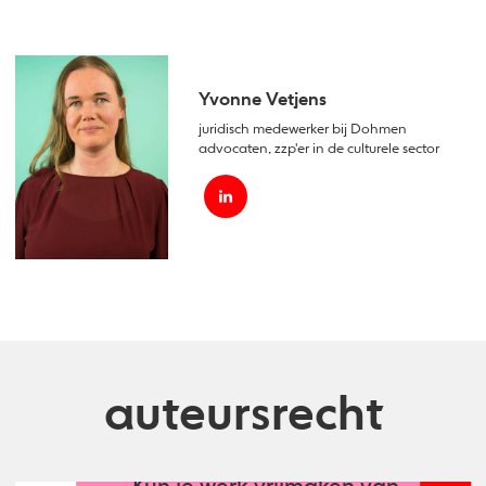
Yvonne Vetjens
juridisch medewerker bij Dohmen
advocaten, zzp'er in de culturele sector
auteursrecht