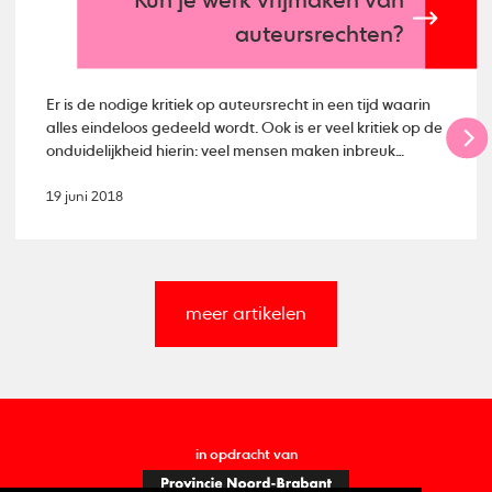
Kun je werk vrijmaken van
auteursrechten?
Er is de nodige kritiek op auteursrecht in een tijd waarin
alles eindeloos gedeeld wordt. Ook is er veel kritiek op de
onduidelijkheid hierin: veel mensen maken inbreuk
zonder dat ze het doorhebben. Maar waarom
ingewikkeld doen in een tijd waarin #sharingiscaring het
19 juni 2018
motto lijkt te zijn. Mestmag.nl duikt in het onderwerp en
beschrijft hoe het werkt om je werk vrij te maken van
auteursrecht.
meer artikelen
in opdracht van