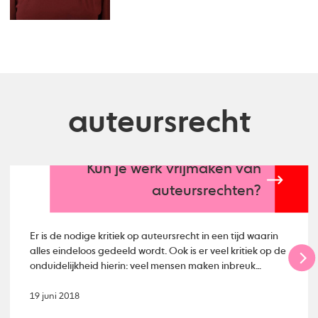
auteursrecht
Kun je werk vrijmaken van
auteursrechten?
Er is de nodige kritiek op auteursrecht in een tijd waarin
alles eindeloos gedeeld wordt. Ook is er veel kritiek op de
onduidelijkheid hierin: veel mensen maken inbreuk
zonder dat ze het doorhebben. Maar waarom
ingewikkeld doen in een tijd waarin #sharingiscaring het
19 juni 2018
motto lijkt te zijn. Mestmag.nl duikt in het onderwerp en