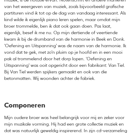
muziek, is de notatie ervan. Notenschrift en andere manieren
van het weergeven van muziek, zoals bijvoorbeeld grafische
partituren vind ik tot op de dag van vandaag interessant. Als
kind wilde ik eigenlijk piano leren spelen, maar omdat mijn
broer trommelde, ben ik dat ook gaan doen. Pas laat,
eigenlijk, besef ik me nu. Op mijn dertiende of veertiende
kwam ik bij de drumband van de harmonie in Beek en Donk.
‘Oefening en Uitspanning’ was de naam van de harmonie. Ik
vond dat te gek, met zo’n pluim op je hoofd en in een mooi
pak al trommelend door het dorp lopen. ‘Oefening en
Uitspanning’ was ooit opgericht door een fabrikant: Van Tiel.
Bij Van Tiel werden spijkers gemaakt en ook van die
betonmatten. Wij woonden achter de fabriek.
Componeren
Mijn oudere broer was heel belangrijk voor mij en zeker voor
mijn muzikale vorming. Hij had een grote collectie muziek en
dat was natuurlijk geweldig inspirerend. In zijn cd-verzameling