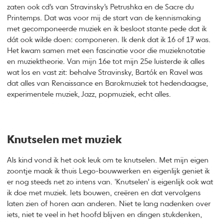
zaten ook cd’s van Stravinsky’s Petrushka en de Sacre du
Printemps. Dat was voor mij de start van de kennismaking
met gecomponeerde muziek en ik besloot stante pede dat ik
dát ook wilde doen: componeren. Ik denk dat ik 16 of 17 was.
Het kwam samen met een fascinatie voor die muzieknotatie
en muziektheorie. Van mijn 16e tot mijn 25e luisterde ik alles
wat los en vast zit: behalve Stravinsky, Bartók en Ravel was
dat alles van Renaissance en Barokmuziek tot hedendaagse,
experimentele muziek, Jazz, popmuziek, echt alles.
Knutselen met muziek
Als kind vond ik het ook leuk om te knutselen. Met mijn eigen
zoontje maak ik thuis Lego-bouwwerken en eigenlijk geniet ik
er nog steeds net zo intens van. ‘Knutselen’ is eigenlijk ook wat
ik doe met muziek. Iets bouwen, creëren en dat vervolgens
laten zien of horen aan anderen. Niet te lang nadenken over
iets, niet te veel in het hoofd blijven en dingen stukdenken,