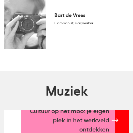
Bart de Vrees
Componist, slagwerker
Muziek
Cultuur op het mbo: je eigen
plek in het werkveld
ontdekken