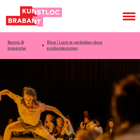
Kennis &
Blog | Laat je verleiden door
inspiratie
podiumkunsten