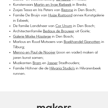
Kunstenaars
Martin en Inge Riebeek
in Breda;
Zusjes Tessa en Iris Peters van
Rezone
in Den Bosch;
Familie De Bruijn van
Huize Rustoord
annex Kunstgalerie
in Esbeek;
De familie Landsheer van
Cor Unum
in Den Bosch;
Architectenfamilie
Bedaux de Brouwer
uit Goirle;
Galerie Majke Hüsstege
in Den Bosch;
Marlous en Ruud Mutsaers van
Boekhandel Gianotten
in
Tilburg;
Menno en Paul de Nooijer
(zoon en vader) maken al
jaren kunst samen;
Muzikanten
Bram
en
Jasper
Stadhouders;
Familie Höhner die de
Hilvaria Studio's
in Hilvarenbeek
runnen.