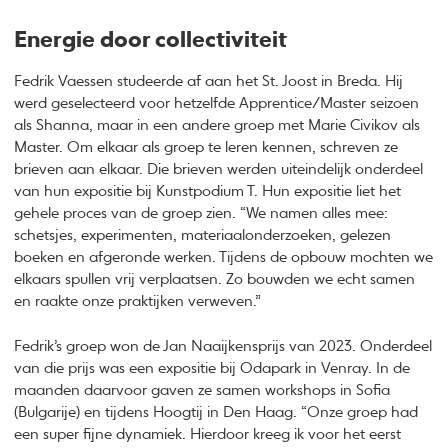
Energie door collectiviteit
Fedrik Vaessen studeerde af aan het St. Joost in Breda. Hij
werd geselecteerd voor hetzelfde Apprentice/Master seizoen
als Shanna, maar in een andere groep met Marie Civikov als
Master. Om elkaar als groep te leren kennen, schreven ze
brieven aan elkaar. Die brieven werden uiteindelijk onderdeel
van hun expositie bij Kunstpodium T. Hun expositie liet het
gehele proces van de groep zien. “We namen alles mee:
schetsjes, experimenten, materiaalonderzoeken, gelezen
boeken en afgeronde werken. Tijdens de opbouw mochten we
elkaars spullen vrij verplaatsen. Zo bouwden we echt samen
en raakte onze praktijken verweven.”
Fedrik’s groep won de Jan Naaijkensprijs van 2023. Onderdeel
van die prijs was een expositie bij Odapark in Venray. In de
maanden daarvoor gaven ze samen workshops in Soﬁa
(Bulgarije) en tijdens Hoogtij in Den Haag. “Onze groep had
een super ﬁjne dynamiek. Hierdoor kreeg ik voor het eerst