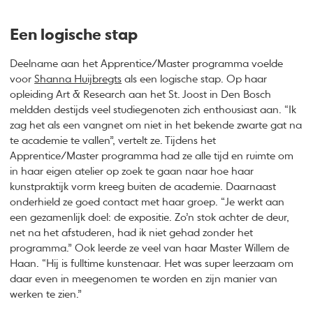
Een logische stap
Deelname aan het Apprentice/Master programma voelde
voor
Shanna Huijbregts
als een logische stap. Op haar
opleiding Art & Research aan het St. Joost in Den Bosch
meldden destijds veel studiegenoten zich enthousiast aan. “Ik
zag het als een vangnet om niet in het bekende zwarte gat na
te academie te vallen”, vertelt ze. Tijdens het
Apprentice/Master programma had ze alle tijd en ruimte om
in haar eigen atelier op zoek te gaan naar hoe haar
kunstpraktijk vorm kreeg buiten de academie. Daarnaast
onderhield ze goed contact met haar groep. “Je werkt aan
een gezamenlijk doel: de expositie. Zo’n stok achter de deur,
net na het afstuderen, had ik niet gehad zonder het
programma.” Ook leerde ze veel van haar Master Willem de
Haan. “Hij is fulltime kunstenaar. Het was super leerzaam om
daar even in meegenomen te worden en zijn manier van
werken te zien.”