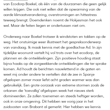
van Ecodorp Boekel, als één van de duurzamen die geen gelijk
willen krijgen. Die ook niet willen dat de opwarming van de
aarde klimaatverandering, overstromingen en hittestress
teweeg brengt. Doemdenken noemt de Hokjesman het ook
wel. Maar de feiten liegen er ondertussen niet om.
Onderweg naar Boekel trotseer ik windstoten en takken op de
weg. Het onstuimige weer illustreert het gespreksonderwerp
van vandaag. Ik maak kennis met de goedlachse Ad. In zijn
tijdelijke woonunit vertelt hij vol trots over het ecodorp, de
plannen en de ontwikkelingen. Zijn positieve houding staat
bijna haaks op de zorgwekkende ontwikkelingen die ter sprake
komen. Ad houdt de berichten nauwlettend in de gaten en
weet mij onder andere te vertellen dat de zee in Spanje
afgelopen zomer maar liefst acht graden warmer was dan
gebruikelijk. Een grote oorzaak van extreme stormen zoals de
orkanen die ‘toevallig’ afgelopen week het nieuws sterk
domineerden. Ze zullen toenemen en steeds heftiger worden,
ook in onze omgeving. Dit hebben we vorig jaar in het
zuidoosten van Brabant al gemerkt. Hier hebben we kennis