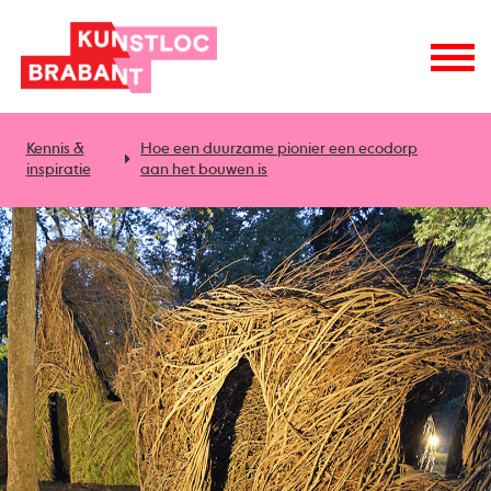
Kennis &
Hoe een duurzame pionier een ecodorp
inspiratie
aan het bouwen is