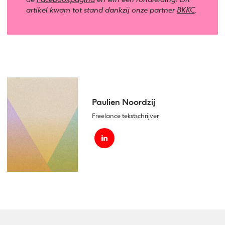
artikel kwam tot stand dankzij onze partner
BKKC
.
Paulien Noordzij
Freelance tekstschrijver