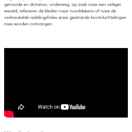
genocide en dictatuur, onderweg, op zoek naar een veiliger
wereld, refereren de kleden naar nooddekens of naar de
verkreukelde reddingsfolies waar gestrande bootvluchtelingen
mee worden ontvangen