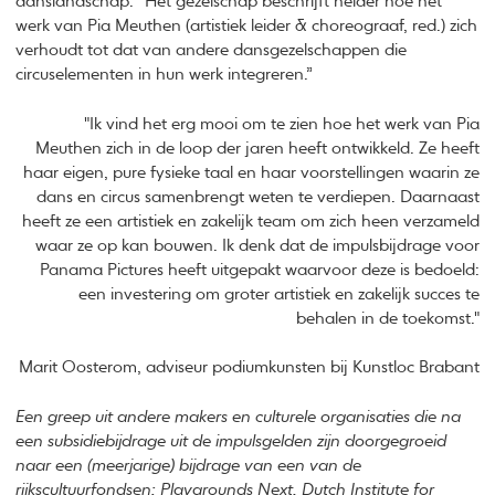
danslandschap: “Het gezelschap beschrijft helder hoe het
werk van Pia Meuthen (artistiek leider & choreograaf, red.) zich
verhoudt tot dat van andere dansgezelschappen die
circuselementen in hun werk integreren.”
"Ik vind het erg mooi om te zien hoe het werk van Pia
Meuthen zich in de loop der jaren heeft ontwikkeld. Ze heeft
haar eigen, pure fysieke taal en haar voorstellingen waarin ze
dans en circus samenbrengt weten te verdiepen. Daarnaast
heeft ze een artistiek en zakelijk team om zich heen verzameld
waar ze op kan bouwen. Ik denk dat de impulsbijdrage voor
Panama Pictures heeft uitgepakt waarvoor deze is bedoeld:
een investering om groter artistiek en zakelijk succes te
behalen in de toekomst."
Marit Oosterom, adviseur podiumkunsten bij Kunstloc Brabant
Een greep uit andere makers en culturele organisaties die na
een subsidiebijdrage uit de impulsgelden zijn doorgegroeid
naar een (meerjarige) bijdrage van een van de
rijkscultuurfondsen: Playgrounds Next, Dutch Institute for