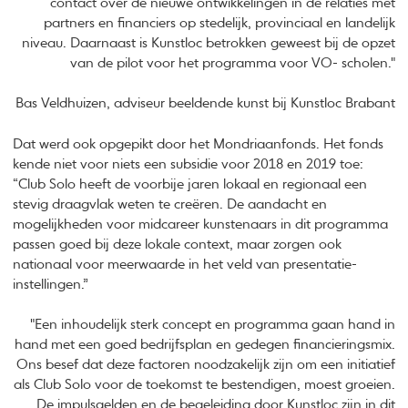
contact over de nieuwe ontwikkelingen in de relaties met
partners en financiers op stedelijk, provinciaal en landelijk
niveau. Daarnaast is Kunstloc betrokken geweest bij de opzet
van de pilot voor het programma voor VO- scholen."
Bas Veldhuizen, adviseur beeldende kunst bij Kunstloc Brabant
Dat werd ook opgepikt door het Mondriaanfonds. Het fonds
kende niet voor niets een subsidie voor 2018 en 2019 toe:
“Club Solo heeft de voorbije jaren lokaal en regionaal een
stevig draagvlak weten te creëren. De aandacht en
mogelijkheden voor midcareer kunstenaars in dit programma
passen goed bij deze lokale context, maar zorgen ook
nationaal voor meerwaarde in het veld van presentatie-
instellingen.”
"Een inhoudelijk sterk concept en programma gaan hand in
hand met een goed bedrijfsplan en gedegen financieringsmix.
Ons besef dat deze factoren noodzakelijk zijn om een initiatief
als Club Solo voor de toekomst te bestendigen, moest groeien.
De impulsgelden en de begeleiding door Kunstloc zijn in dit