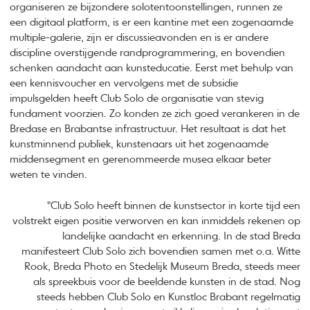
organiseren ze bijzondere solotentoonstellingen, runnen ze
een digitaal platform, is er een kantine met een zogenaamde
multiple-galerie, zijn er discussieavonden en is er andere
discipline overstijgende randprogrammering, en bovendien
schenken aandacht aan kunsteducatie. Eerst met behulp van
een kennisvoucher en vervolgens met de subsidie
impulsgelden heeft Club Solo de organisatie van stevig
fundament voorzien. Zo konden ze zich goed verankeren in de
Bredase en Brabantse infrastructuur. Het resultaat is dat het
kunstminnend publiek, kunstenaars uit het zogenaamde
middensegment en gerenommeerde musea elkaar beter
weten te vinden.
"Club Solo heeft binnen de kunstsector in korte tijd een
volstrekt eigen positie verworven en kan inmiddels rekenen op
landelijke aandacht en erkenning. In de stad Breda
manifesteert Club Solo zich bovendien samen met o.a. Witte
Rook, Breda Photo en Stedelijk Museum Breda, steeds meer
als spreekbuis voor de beeldende kunsten in de stad. Nog
steeds hebben Club Solo en Kunstloc Brabant regelmatig