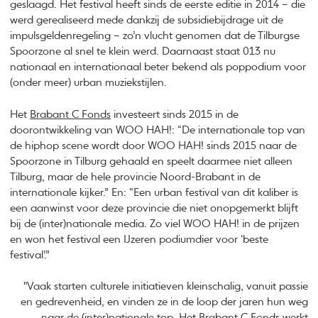
geslaagd. Het festival heeft sinds de eerste editie in 2014 – die
werd gerealiseerd mede dankzij de subsidiebijdrage uit de
impulsgeldenregeling – zo’n vlucht genomen dat de Tilburgse
Spoorzone al snel te klein werd. Daarnaast staat 013 nu
nationaal en internationaal beter bekend als poppodium voor
(onder meer) urban muziekstijlen.
Het
Brabant C Fonds
investeert sinds 2015 in de
doorontwikkeling van WOO HAH!: “De internationale top van
de hiphop scene wordt door WOO HAH! sinds 2015 naar de
Spoorzone in Tilburg gehaald en speelt daarmee niet alleen
Tilburg, maar de hele provincie Noord-Brabant in de
internationale kijker.” En: “Een urban festival van dit kaliber is
een aanwinst voor deze provincie die niet onopgemerkt blijft
bij de (inter)nationale media. Zo viel WOO HAH! in de prijzen
en won het festival een IJzeren podiumdier voor ‘beste
festival’.”
"Vaak starten culturele initiatieven kleinschalig, vanuit passie
en gedrevenheid, en vinden ze in de loop der jaren hun weg
naar de (inter)nationale top. Het Brabant C Fonds werkt