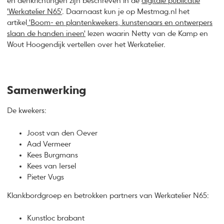
en denkrichtingen zijn beschreven in de
digitale publicatie
'Werkatelier N65'
. Daarnaast kun je op Mestmag.nl het
artikel
'Boom- en plantenkwekers, kunstenaars en ontwerpers
slaan de handen ineen'
lezen waarin Netty van de Kamp en
Wout Hoogendijk vertellen over het Werkatelier.
Samenwerking
De kwekers:
Joost van den Oever
​Aad Vermeer
Kees Burgmans
Kees van Iersel
Pieter Vugs
Klankbordgroep en betrokken partners van Werkatelier N65:
Kunstloc brabant