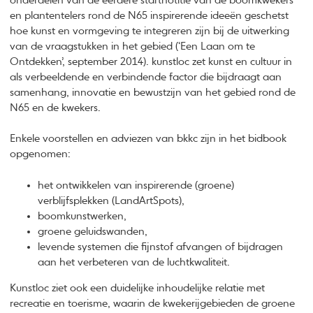
onderdelen van de eerdere startnotitie van de boomkwekers
en plantentelers rond de N65 inspirerende ideeën geschetst
hoe kunst en vormgeving te integreren zijn bij de uitwerking
van de vraagstukken in het gebied (‘Een Laan om te
Ontdekken’, september 2014). kunstloc zet kunst en cultuur in
als verbeeldende en verbindende factor die bijdraagt aan
samenhang, innovatie en bewustzijn van het gebied rond de
N65 en de kwekers.
Enkele voorstellen en adviezen van bkkc zijn in het bidbook
opgenomen:
het ontwikkelen van inspirerende (groene)
verblijfsplekken (LandArtSpots),
boomkunstwerken,
groene geluidswanden,
levende systemen die fijnstof afvangen of bijdragen
aan het verbeteren van de luchtkwaliteit.
Kunstloc ziet ook een duidelijke inhoudelijke relatie met
recreatie en toerisme, waarin de kwekerijgebieden de groene