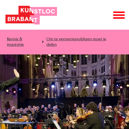
Kennis &
Om te vermenigvuldigen moet je
inspiratie
delen