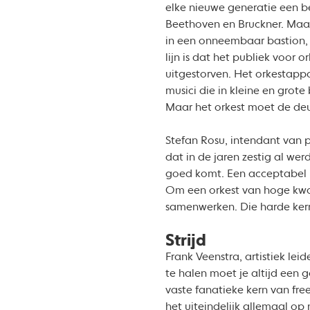
elke nieuwe generatie een b
Beethoven en Bruckner. Maar
in een onneembaar bastion, b
lijn is dat het publiek voor
uitgestorven. Het orkestappa
musici die in kleine en grote
Maar het orkest moet de deur 
Stefan Rosu, intendant van 
dat in de jaren zestig al we
goed komt. Een acceptabel r
Om een orkest van hoge kwal
samenwerken. Die harde kern 
Strijd
Frank Veenstra, artistiek lei
te halen moet je altijd een 
vaste fanatieke kern van fre
het uiteindelijk allemaal op 