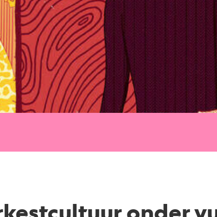
kestcultuur onder v