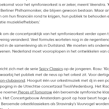
 toekomst voor het symfonieorkest is er zeker, meent Veenstra. '
erliner Philharmoniker, die blijven gewoon bestaan. Maar an
 om hun financiën rond te krijgen, hun publiek te behouden e
tie muziekliefhebbers.'
k om de concertpraktijk van het symfonieorkest verder open t
 weinig veranderd. Veel formules wortelen nog in de negentien
erd in de samenleving als in Duitsland. We moeten iets onder
erdwenen. Nederland moet vooroplopen in het ontwikkelen van 
icht zich met de serie
Spicy Classics
op de jongeren. Rosu: 'Kl
 waarbij het publiek met de neus op het orkest zit. Voor derti
ion-clubavond
. Hooguit één uur orkestmuziek met dj in een p
de poging in de Utrechtse concertzaal TivoliVredenburg. Het Ra
 de noemer
Pieces of Tomorrow
één beroemde symfonische klassi
n. Het Concertgebouw Amsterdam gooit op haar beurt hoge
. Beroemde orkestklassiekers als Stravinsky's Vuurvogel worde