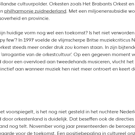
ollandse cultuurpolder. Orkesten zoals Het Brabants Orkest e
in
philharmonie zuidnederland
. Met een miljoenensubsidie wo
soverheid en provincie.
ijn huidige vorm nog wel een toekomst? Is het niet verworden t
 few'? In 1997 voelde de vlijmscherpe Britse muziekcriticus 
rkest steeds meer onder druk zou komen staan. In zijn bijten
e 'arrogantie van de orkestcultuur'. Op een gegeven moment ver
gd door een overvloed aan tweedehands musiceren, vlucht het 
tinctief aan wanneer muziek hen niet meer ontroert en keert d
het voorspiegelt, is het nog niet gesteld in het nuchtere Neder
d door orkestenland is duidelijk. Dat beseffen ook de directies
and nog telt. November vorig jaar presenteerden de beroeps
aarde voor de toekomst. Een positiebepaling in cultureel onz