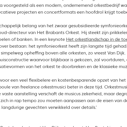
a voorgesteld als een modern, ondernemend orkestbedrijf w
catieve projecten en concertformats een hoofdrol krijgt toeb
chappelijk belang van het zwaar gesubsidieerde symfonieorkest
k, oud-directeur van Het Brabants Orkest. Hij steekt zijn prikke
toelen of banken. In een keynote
Het orkestlandschap in de t
l over bestaan: het symfonieorkest heeft zijn langste tijd geha
simpelweg opheffing boven alle orkesten, zo vreest Van Dijk. 
uisconstructie waarvoor blijkbaar is gekozen, zal voortduren, a
atievormen van het orkest te doorbreken en de klassieke muzie
jk voor een veel flexibelere en kostenbesparende opzet van he
oule van freelance orkestmusici beter in deze tijd. Orkestmusic
e vaste aanstelling verschaft de musicus zekerheid, maar deg
t zich in rap tempo zou moeten aanpassen aan de eisen van de 
langdurige gevechten verwikkeld over details.'