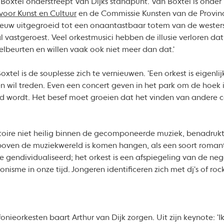
oxtel onderstreept Van Dijks standpunt. Van Boxtel is onder
voor Kunst en Cultuur
en de Commissie Kunsten van de Provin
 eeuw uitgegroeid tot een onaantastbaar totem van de westers
 vastgeroest. Veel orkestmusici hebben de illusie verloren dat 
lbeurten en willen vaak ook niet meer dan dat.'
tel is de souplesse zich te vernieuwen. 'Een orkest is eigenli
iten wil treden. Even een concert geven in het park om de hoek
 wordt. Het besef moet groeien dat het vinden van andere 
toire niet heilig binnen de gecomponeerde muziek, benadrukt V
boven de muziekwereld is komen hangen, als een soort roman
 gendividualiseerd; het orkest is een afspiegeling van de n
isme in onze tijd. Jongeren identificeren zich met dj's of rock
nieorkesten baart Arthur van Dijk zorgen. Uit zijn keynote: 'Ik 