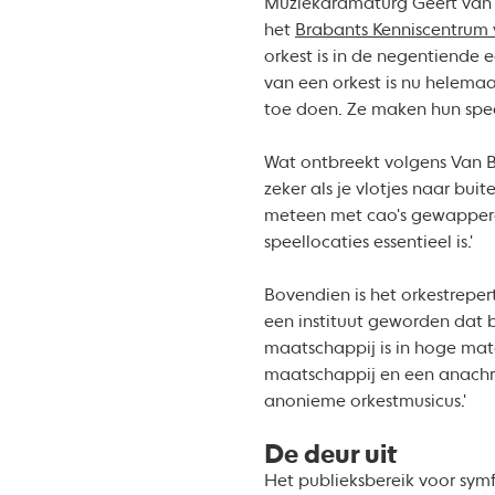
Muziekdramaturg Geert van B
het
Brabants Kenniscentrum 
orkest is in de negentiende
van een orkest is nu helemaal
toe doen. Ze maken hun spee
Wat ontbreekt volgens Van Box
zeker als je vlotjes naar bu
meteen met cao's gewapperd
speellocaties essentieel is.'
Bovendien is het orkestreper
een instituut geworden dat 
maatschappij is in hoge mate
maatschappij en een anachron
anonieme orkestmusicus.'
De deur uit
Het publieksbereik voor symfo