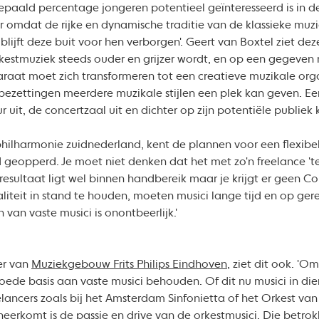
epaald percentage jongeren potentieel geïnteresseerd is in d
 omdat de rijke en dynamische traditie van de klassieke muzi
lijft deze buit voor hen verborgen'. Geert van Boxtel ziet dez
 orkestmuziek steeds ouder en grijzer wordt, en op een gegeve
raat moet zich transformeren tot een creatieve muzikale orga
 bezettingen meerdere muzikale stijlen een plek kan geven. Een
uit, de concertzaal uit en dichter op zijn potentiële publiek 
philharmonie zuidnederland, kent de plannen voor een flexibe
rd geopperd. Je moet niet denken dat het met zo'n freelance '
esultaat ligt wel binnen handbereik maar je krijgt er geen 
iteit in stand te houden, moeten musici lange tijd en op ger
van vaste musici is onontbeerlijk.'
der van
Muziekgebouw Frits Philips Eindhoven
, ziet dit ook. 'O
goede basis aan vaste musici behouden. Of dit nu musici in die
elancers zoals bij het Amsterdam Sinfonietta of het Orkest v
neerkomt is de passie en drive van de orkestmusici. Die betrok