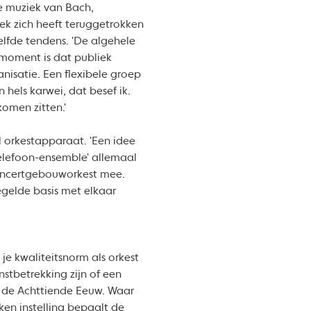
e muziek van Bach,
ek zich heeft teruggetrokken
elfde tendens. 'De algehele
n moment is dat publiek
nisatie. Een flexibele groep
 hels karwei, dat besef ik.
komen zitten.'
l orkestapparaat. 'Een idee
telefoon-ensemble' allemaal
Concertgebouworkest mee.
egelde basis met elkaar
m je kwaliteitsnorm als orkest
nstbetrekking zijn of een
an de Achttiende Eeuw. Waar
ken instelling bepaalt de