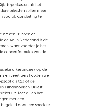
Kijk, toporkesten als het
dere orkesten zullen meer
n vooral, aansluiting te
e breken. 'Binnen de
de eeuw. In Nederland is de
nemen, want voordat je het
de concertformules van de
assieke orkestmuziek op de
gers en veertigers houden we
opzaal als 013 of de
dio Filharmonisch Orkest
eker uit. Met dj, en het
 ogen met een
n begeleid door een speciale