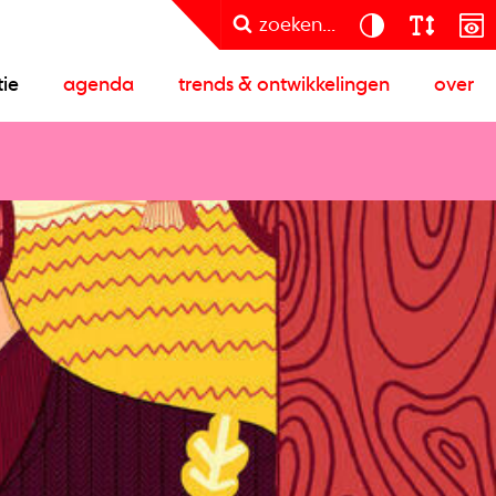
zoeken...
tie
agenda
trends & ontwikkelingen
over