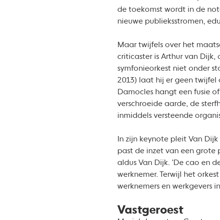
de toekomst wordt in de not
nieuwe publieksstromen, edu
Maar twijfels over het maats
criticaster is Arthur van Dij
symfonieorkest niet onder s
2013) laat hij er geen twijfe
Damocles hangt een fusie of 
verschroeide aarde, de sterfh
inmiddels versteende organis
In zijn keynote pleit Van Di
past de inzet van een grote p
aldus Van Dijk. 'De cao en d
werknemer. Terwijl het orkes
werknemers en werkgevers in 
Vastgeroest