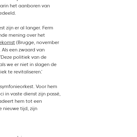
aarin het aanboren van
edeeld.
 zijn er al langer. Ferm
lende mening over het
oekomst
(Brugge, november
d. Als een zwaard van
'Deze politiek van de
ls we er niet in slagen de
k te revitaliseren.'
t symfonieorkest. Voor hem
i in vaste dienst zijn passé,
radeert hem tot een
nieuwe tijd, zijn