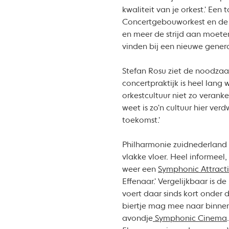
kwaliteit van je orkest.' Een
Concertgebouworkest en de B
en meer de strijd aan moeten
vinden bij een nieuwe genera
Stefan Rosu ziet de noodzaa
concertpraktijk is heel lang
orkestcultuur niet zo verank
weet is zo'n cultuur hier v
toekomst.'
Philharmonie zuidnederland r
vlakke vloer. Heel informeel,
weer een
Symphonic Attract
Effenaar.' Vergelijkbaar is 
voert daar sinds kort onder
biertje mag mee naar binne
avondje
Symphonic Cinema