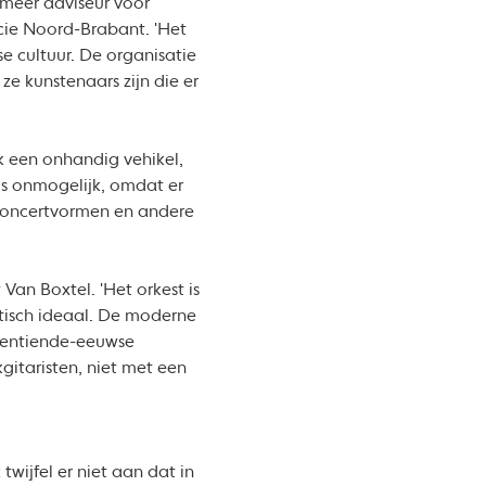
 meer adviseur voor
cie Noord-Brabant. 'Het
e cultuur. De organisatie
ze kunstenaars zijn die er
jk een onhandig vehikel,
 is onmogelijk, omdat er
concertvormen en andere
an Boxtel. 'Het orkest is
tisch ideaal. De moderne
egentiende-eeuwse
gitaristen, niet met een
twijfel er niet aan dat in