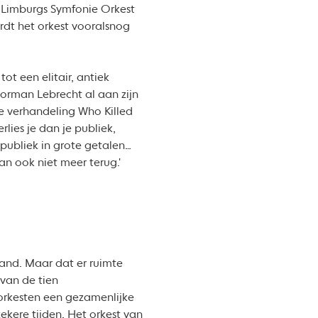
n Limburgs Symfonie Orkest
rdt het orkest vooralsnog
ot een elitair, antiek
Norman Lebrecht al aan zijn
de verhandeling Who Killed
lies je dan je publiek,
publiek in grote getalen…
an ook niet meer terug.'
land. Maar dat er ruimte
 van de tien
orkesten een gezamenlijke
ekere tijden. Het orkest van