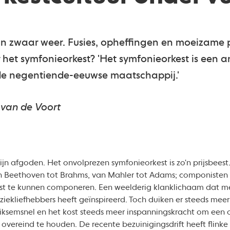
 in zwaar weer. Fusies, opheffingen en moeizame 
het symfonieorkest? 'Het symfonieorkest is een 
de negentiende-eeuwse maatschappij.'
van de Voort
zijn afgoden. Het onvolprezen symfonieorkest is zo'n prijsbees
Beethoven tot Brahms, van Mahler tot Adams; componisten go
t te kunnen componeren. Een weelderig klanklichaam dat met 
ziekliefhebbers heeft geïnspireerd. Toch duiken er steeds me
liksemsnel en het kost steeds meer inspanningskracht om een ou
overeind te houden. De recente bezuinigingsdrift heeft flinke