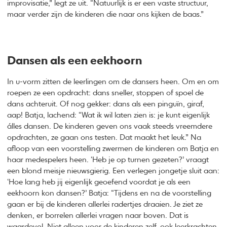
improvisatie,” legt ze uit. “Natuurlijk is er een vaste structuur,
maar verder zijn de kinderen die naar ons kijken de baas.”
Dansen als een eekhoorn
In u-vorm zitten de leerlingen om de dansers heen. Om en om
roepen ze een opdracht: dans sneller, stoppen of spoel de
dans achteruit. Of nog gekker: dans als een pinguïn, giraf,
aap! Batja, lachend: “Wat ik wil laten zien is: je kunt eigenlijk
álles dansen. De kinderen geven ons vaak steeds vreemdere
opdrachten, ze gaan ons testen. Dat maakt het leuk.” Na
afloop van een voorstelling zwermen de kinderen om Batja en
haar medespelers heen. ‘Heb je op turnen gezeten?’ vraagt
een blond meisje nieuwsgierig. Een verlegen jongetje sluit aan:
‘Hoe lang heb jij eigenlijk geoefend voordat je als een
eekhoorn kon dansen?’ Batja: “Tijdens en na de voorstelling
gaan er bij de kinderen allerlei radertjes draaien. Je ziet ze
denken, er borrelen allerlei vragen naar boven. Dat is
waardevol. Niet alleen voor de kinderen zelf, ook leerkrachten