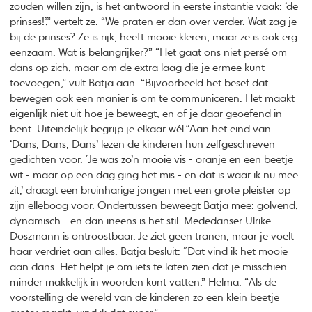
zouden willen zijn, is het antwoord in eerste instantie vaak: ‘de
prinses!’,” vertelt ze. “We praten er dan over verder. Wat zag je
bij de prinses? Ze is rijk, heeft mooie kleren, maar ze is ook erg
eenzaam. Wat is belangrijker?” “Het gaat ons niet persé om
dans op zich, maar om de extra laag die je ermee kunt
toevoegen,” vult Batja aan. “Bijvoorbeeld het besef dat
bewegen ook een manier is om te communiceren. Het maakt
eigenlijk niet uit hoe je beweegt, en of je daar geoefend in
bent. Uiteindelijk begrijp je elkaar wél.”Aan het eind van
‘Dans, Dans, Dans’ lezen de kinderen hun zelfgeschreven
gedichten voor. ‘Je was zo’n mooie vis - oranje en een beetje
wit - maar op een dag ging het mis - en dat is waar ik nu mee
zit,’ draagt een bruinharige jongen met een grote pleister op
zijn elleboog voor. Ondertussen beweegt Batja mee: golvend,
dynamisch - en dan ineens is het stil. Mededanser Ulrike
Doszmann is ontroostbaar. Je ziet geen tranen, maar je voelt
haar verdriet aan alles. Batja besluit: “Dat vind ik het mooie
aan dans. Het helpt je om iets te laten zien dat je misschien
minder makkelijk in woorden kunt vatten.” Helma: “Als de
voorstelling de wereld van de kinderen zo een klein beetje