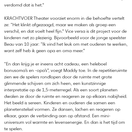
verdomd dat is het."
KRACHTVOER Theater voorziet enorm in die behoefte vertelt
ze: “Het klinkt afgezaagd, maar we maken als groep een
verschil, en dat voelt heel fijn.” Vice versa is dit project voor de
kinderen net zo plezierig. Bijvoorbeeld voor de jonge speelster
Beau van 10 jaar: “Ik vind het leuk om met ouderen te werken,
want zelf heb ik geen opa en oma meer.”
“En dan krijg je er ineens acht cadeau, een heleboel
bonusoma’s en -opa’s”, voegt Maddy toe. In de repetitieruimte
zien we de spelers rondlopen door de ruimte met grote
glimmende schijven om zich heen, een kunstzinnige
interpretatie op de 1,5-meterregel. Als een soort planeten
dwalen ze door de ruimte en reageren ze op elkaars nabijheid.
Het beeld is sereen. Kinderen en ouderen die samen een
planetenstelsel vormen. Ze dansen, lachen en reageren op
elkaar, gaan de verbinding aan op afstand. Een mini-
universum vol warmte en levensenergie. En dan is het tijd om
te spelen.