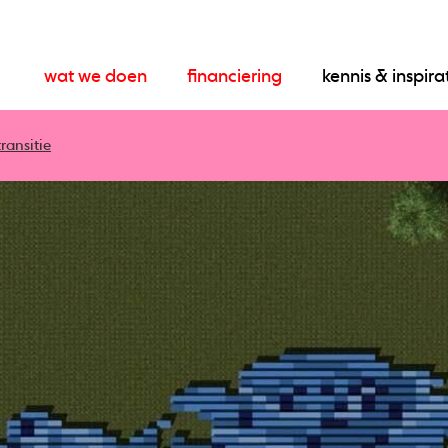
wat we doen
financiering
kennis & inspira
ransitie