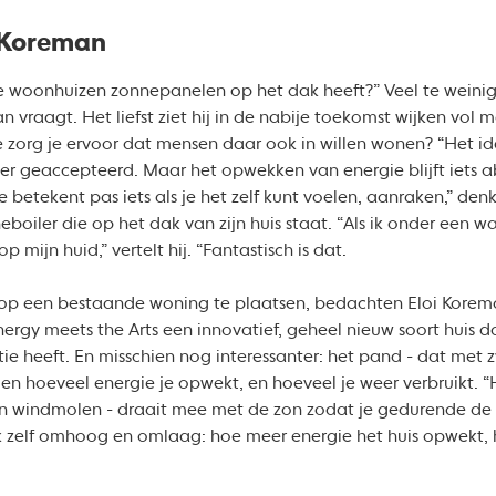
i Koreman
de woonhuizen zonnepanelen op het dak heeft?” Veel te weinig
 vraagt. Het liefst ziet hij in de nabije toekomst wijken vo
oe zorg je ervoor dat mensen daar ook in willen wonen? “Het id
r geaccepteerd. Maar het opwekken van energie blijft iets ab
 betekent pas iets als je het zelf kunt voelen, aanraken,” den
boiler die op het dak van zijn huis staat. “Als ik onder een w
p mijn huid,” vertelt hij. “Fantastisch is dat.
 op een bestaande woning te plaatsen, bedachten Eloi Kore
nergy meets the Arts een innovatief, geheel nieuw soort huis
tie heeft. En misschien nog interessanter: het pand - dat met
zien hoeveel energie je opwekt, en hoeveel je weer verbruikt. 
 windmolen - draait mee met de zon zodat je gedurende d
 zelf omhoog en omlaag: hoe meer energie het huis opwekt, 