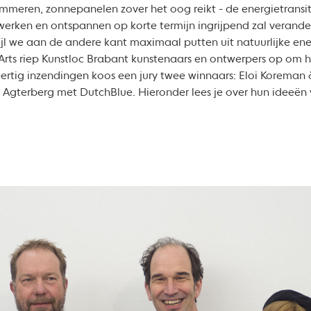
mmeren, zonnepanelen zover het oog reikt - de energietransit
werken en ontspannen op korte termijn ingrijpend zal veran
wijl we aan de andere kant maximaal putten uit natuurlijke e
 Arts riep Kunstloc Brabant kunstenaars en ontwerpers op om 
eertig inzendingen koos een jury twee winnaars: Eloi Koreman
r Agterberg met DutchBlue. Hieronder lees je over hun ideeën