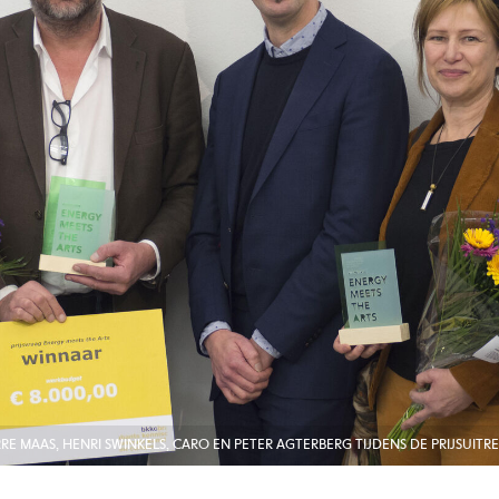
IERRE MAAS, HENRI SWINKELS, CARO EN PETER AGTERBERG TIJDENS DE PRIJSUIT