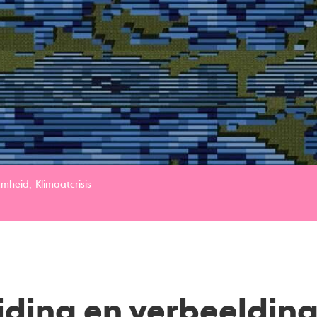
amheid
Klimaatcrisis
iding en verbeelding