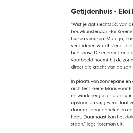
Getijdenhuis - Elo
“Wist je dat slechts 5% van 
bouwkunstenaar Eloi Koreman
huizen verrijzen. Maar ja, h
veranderen wordt steeds bete
bed show. De energietransitie
voorbeeld noemt hij de zonne
direct die kracht van de zon o
In plaats van zonnepanelen
architect Pierre Maas voor E
en windenergie als basisfunc
opslaan en vrijgeven - laat 
daarop zonnepanelen en een
hebt. Daarnaast kan het dak
staan,” legt Koreman uit.