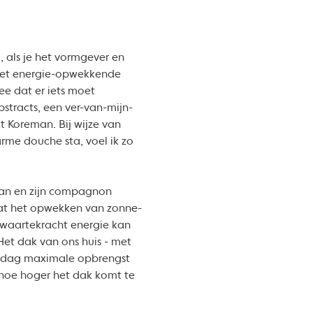
, als je het vormgever en
l met energie-opwekkende
ee dat er iets moet
stracts, een ver-van-mijn-
kt Koreman. Bij wijze van
arme douche sta, voel ik zo
man en zijn compagnon
 dat het opwekken van zonne-
 zwaartekracht energie kan
“Het dak van ons huis - met
e dag maximale opbrengst
hoe hoger het dak komt te