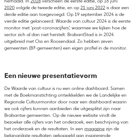
herhaald. In
2018
verscheen de eerste editie, op 16 juni
2020
volgde de tweede editie, en op
21 juni 2022
is daar een
derde editie aan toegevoegd. Op 19 september 2024 is de
vierde editie gelanceerd. Waarde van cultuur 2024 is de eerste
monitor met ‘post-coronacijfers’, waarmee we kijken hoe de
sector zich al dan niet herstelt. BrabantStad is in 2024
uitgebreid met Oss en Roosendaal. Zo hebben zeven
gemeenten (B7-gemeenten) een eigen profiel in de monitor.
Een nieuwe presentatievorm
De Waarde van cultuur is nu een online dashboard. Samen
met de Boekmanstichting ontwikkelden we de Landelijke en
Regionale Cultuurmonitor door naar een dashboard waarin
we ook cijfers kunnen aanbieden die uitgesplitst zijn naar
Brabantse gemeenten. Op de nieuwe website vindt de
bezoeker alle cijfers van het onderzoek, een beschrijving van
het onderzoek en de resultaten. In een
magazine
zijn de
belangrijkste resultaten gekoppeld aan inspirerende