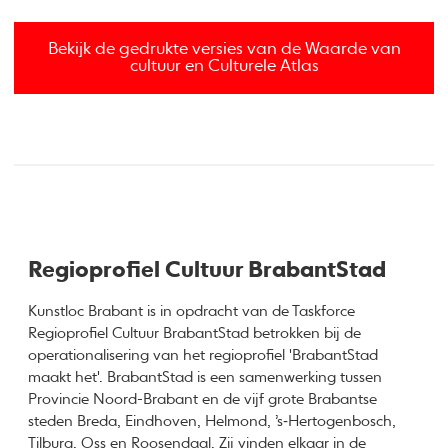
Bekijk de gedrukte versies van de Waarde van
cultuur en Culturele Atlas
Regioprofiel Cultuur BrabantStad
Kunstloc Brabant is in opdracht van de Taskforce
Regioprofiel Cultuur BrabantStad betrokken bij de
operationalisering van het regioprofiel 'BrabantStad
maakt het'. BrabantStad is een samenwerking tussen
Provincie Noord-Brabant en de vijf grote Brabantse
steden Breda, Eindhoven, Helmond, ’s‑Hertogenbosch,
Tilburg, Oss en Roosendaal. Zij vinden elkaar in de