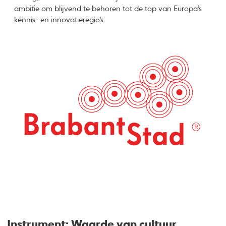
ambitie om blijvend te behoren tot de top van Europa’s
kennis- en innovatieregio’s.
Instrument: Waarde van cultuur