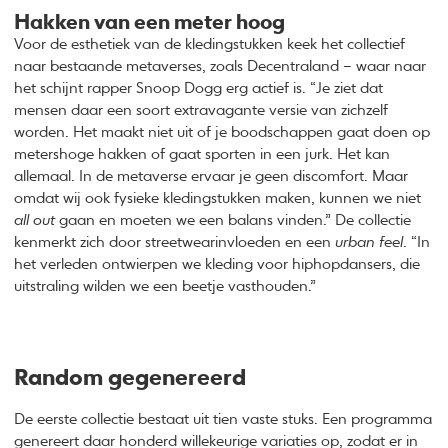
Hakken van een meter hoog
Voor de esthetiek van de kledingstukken keek het collectief
naar bestaande metaverses, zoals Decentraland – waar naar
het schijnt rapper Snoop Dogg erg actief is. “Je ziet dat
mensen daar een soort extravagante versie van zichzelf
worden. Het maakt niet uit of je boodschappen gaat doen op
metershoge hakken of gaat sporten in een jurk. Het kan
allemaal. In de metaverse ervaar je geen discomfort. Maar
omdat wij ook fysieke kledingstukken maken, kunnen we niet
all
out
gaan en moeten we een balans vinden.” De collectie
kenmerkt zich door streetwearinvloeden en een
urban feel
. “In
het verleden ontwierpen we kleding voor hiphopdansers, die
uitstraling wilden we een beetje vasthouden.”
Random gegenereerd
De eerste collectie bestaat uit tien vaste stuks. Een programma
genereert daar honderd willekeurige variaties op, zodat er in