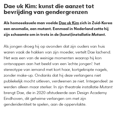
Dae uk Kim: kunst die aanzet tot
bevrijding van gendergrenzen
Als homoseksuele man voelde
Dae uk Kim
zich in Zuid-Korea
een anomalie, een mutant. Eenmaal in Nederland zette hij
zijn schaamte om in trots in de (kunst)installatie
Mutant
.
Als jongen droeg hij op avonden dat zijn ouders van huis
waren vaak de hakken van zijn moeder, vertelt Dae lachend.
Het was een van de weinige momenten waarop hij kon
ontsnappen aan het beeld van een ‘echte jongen’: het
stereotype van iemand met kort haar, kortgeknipte nagels,
zonder make-up. Ondanks dat hij deze verlangens niet
publiekelijk mocht uitleven, verdwenen ze niet. Integendeel: ze
werden alleen maar sterker. In zijn theatrale installatie
Mutant
brengt Dae, die in 2020 afstudeerde aan Design Academy
Eindhoven, dit geheime verlangen om met zijn
genderidentiteit te spelen, aan de oppervlakte.