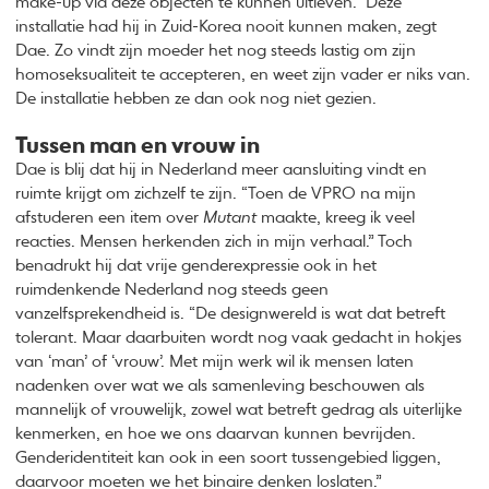
make-up via deze objecten te kunnen uitleven.” Deze
installatie had hij in Zuid-Korea nooit kunnen maken, zegt
Dae. Zo vindt zijn moeder het nog steeds lastig om zijn
homoseksualiteit te accepteren, en weet zijn vader er niks van.
De installatie hebben ze dan ook nog niet gezien.
Tussen man en vrouw in
Dae is blij dat hij in Nederland meer aansluiting vindt en
ruimte krijgt om zichzelf te zijn. “Toen de VPRO na mijn
afstuderen een item over
Mutant
maakte, kreeg ik veel
reacties. Mensen herkenden zich in mijn verhaal.” Toch
benadrukt hij dat vrije genderexpressie ook in het
ruimdenkende Nederland nog steeds geen
vanzelfsprekendheid is. “De designwereld is wat dat betreft
tolerant. Maar daarbuiten wordt nog vaak gedacht in hokjes
van ‘man’ of ‘vrouw’. Met mijn werk wil ik mensen laten
nadenken over wat we als samenleving beschouwen als
mannelijk of vrouwelijk, zowel wat betreft gedrag als uiterlijke
kenmerken, en hoe we ons daarvan kunnen bevrijden.
Genderidentiteit kan ook in een soort tussengebied liggen,
daarvoor moeten we het binaire denken loslaten.”