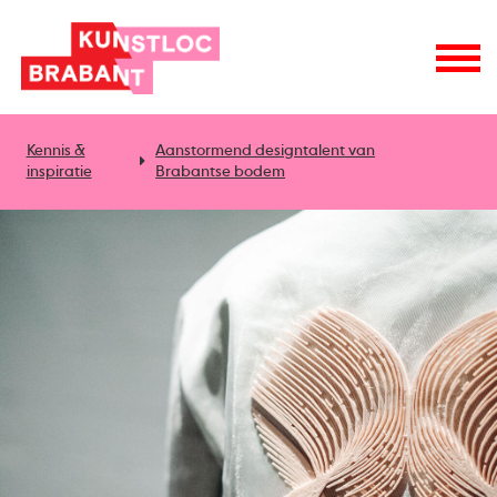
Kennis &
Aanstormend designtalent van
inspiratie
Brabantse bodem