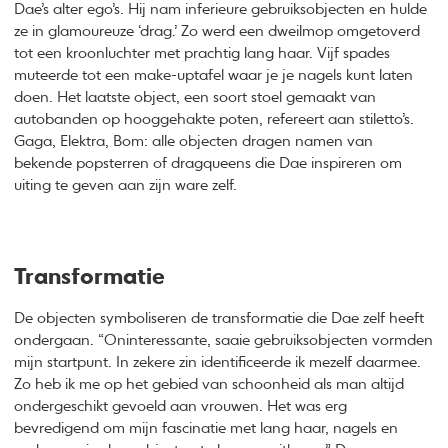
Dae’s alter ego’s. Hij nam inferieure gebruiksobjecten en hulde
ze in glamoureuze ‘drag.’ Zo werd een dweilmop omgetoverd
tot een kroonluchter met prachtig lang haar. Vijf spades
muteerde tot een make-uptafel waar je je nagels kunt laten
doen. Het laatste object, een soort stoel gemaakt van
autobanden op hooggehakte poten, refereert aan stiletto’s.
Gaga, Elektra, Bom: alle objecten dragen namen van
bekende popsterren of dragqueens die Dae inspireren om
uiting te geven aan zijn ware zelf.
Transformatie
De objecten symboliseren de transformatie die Dae zelf heeft
ondergaan. “Oninteressante, saaie gebruiksobjecten vormden
mijn startpunt. In zekere zin identificeerde ik mezelf daarmee.
Zo heb ik me op het gebied van schoonheid als man altijd
ondergeschikt gevoeld aan vrouwen. Het was erg
bevredigend om mijn fascinatie met lang haar, nagels en