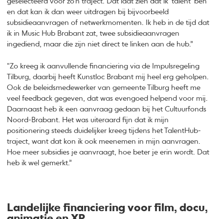
geselecteerd voor zo’n traject. Dat laat zien dat ik ‘talent’ ben
en dat kan ik dan weer uitdragen bij bijvoorbeeld
subsidieaanvragen of netwerkmomenten. Ik heb in de tijd dat
ik in Music Hub Brabant zat, twee subsidieaanvragen
ingediend, maar die zijn niet direct te linken aan de hub.”
“Zo kreeg ik aanvullende financiering via de Impulsregeling
Tilburg, daarbij heeft Kunstloc Brabant mij heel erg geholpen.
Ook de beleidsmedewerker van gemeente Tilburg heeft me
veel feedback gegeven, dat was evengoed helpend voor mij.
Daarnaast heb ik een aanvraag gedaan bij het Cultuurfonds
Noord-Brabant. Het was uiteraard fijn dat ik mijn
positionering steeds duidelijker kreeg tijdens het TalentHub-
traject, want dat kon ik ook meenemen in mijn aanvragen.
Hoe meer subsidies je aanvraagt, hoe beter je erin wordt. Dat
heb ik wel gemerkt.”
Landelijke financiering voor film, docu,
animatie en XR