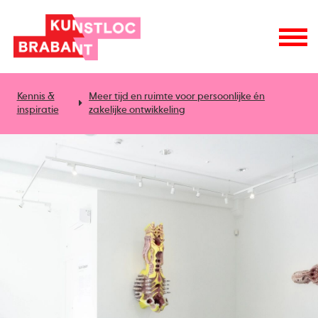
Kennis &
Meer tijd en ruimte voor persoonlijke én
inspiratie
zakelijke ontwikkeling