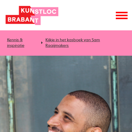
Kennis &
Kijkje in het kasboek van Sam
inspiratie
Raaijmakers