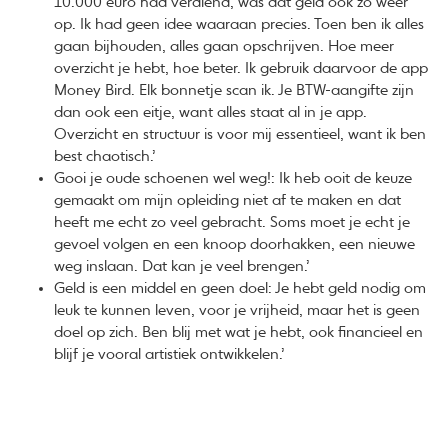
10.000 euro had verdiend, was dat geld ook zo weer
op. Ik had geen idee waaraan precies. Toen ben ik alles
gaan bijhouden, alles gaan opschrijven. Hoe meer
overzicht je hebt, hoe beter. Ik gebruik daarvoor de app
Money Bird. Elk bonnetje scan ik. Je BTW-aangifte zijn
dan ook een eitje, want alles staat al in je app.
Overzicht en structuur is voor mij essentieel, want ik ben
best chaotisch.’
Gooi je oude schoenen wel weg!: Ik heb ooit de keuze
gemaakt om mijn opleiding niet af te maken en dat
heeft me echt zo veel gebracht. Soms moet je echt je
gevoel volgen en een knoop doorhakken, een nieuwe
weg inslaan. Dat kan je veel brengen.’
Geld is een middel en geen doel: Je hebt geld nodig om
leuk te kunnen leven, voor je vrijheid, maar het is geen
doel op zich. Ben blij met wat je hebt, ook financieel en
blijf je vooral artistiek ontwikkelen.’