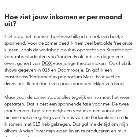
Hoe ziet jouw inkomen er per maand
uit?
'Het is op het moment heel verschillend en ook een beetje
spannend. Voor de zomer deed ik heel veel betaalde freelance
klussen. Zoals
de workshop
die ik in opdracht van Kunstloc gaf
voor mbo-studenten van Yonder. En ik heb zes dagen een
event gehost van
DOX
voor jonge theatermakers. Ook heb ik
shows gegeven in 013 en Doornroosje. En gaf ik een
masterclass ‘Performen’ in poppodium Mezz. Echt veel en
divers dus. Ik heb toen een paar maanden lekker verdiend.
Maar voor de zomer stopte alles tegelijk en nu moet het weer
opstarten. Dat is best een spannende fase voor me. De twee
jaar hiervoor had ik namelijk een vast inkomen vanuit de
nieuwe makersregeling van Fonds van de Podiumkunsten die
ik
samen met 013
heb gekregen. Dat gaf me de tijd om mijn
album ‘Anders’ over mijn eigen leven te produceren en mijn