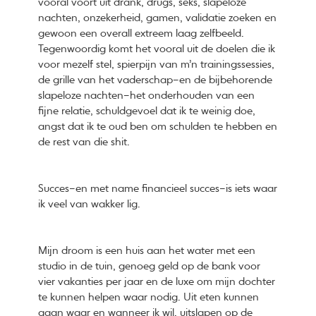
vooral voort uit drank, drugs, seks, slapeloze
nachten, onzekerheid, gamen, validatie zoeken en
gewoon een overall extreem laag zelfbeeld.
Tegenwoordig komt het vooral uit de doelen die ik
voor mezelf stel, spierpijn van m’n trainingssessies,
de grille van het vaderschap–en de bijbehorende
slapeloze nachten–het onderhouden van een
fijne relatie, schuldgevoel dat ik te weinig doe,
angst dat ik te oud ben om schulden te hebben en
de rest van die shit.
Succes–en met name financieel succes–is iets waar
ik veel van wakker lig.
Mijn droom is een huis aan het water met een
studio in de tuin, genoeg geld op de bank voor
vier vakanties per jaar en de luxe om mijn dochter
te kunnen helpen waar nodig. Uit eten kunnen
gaan waar en wanneer ik wil, uitslapen op de