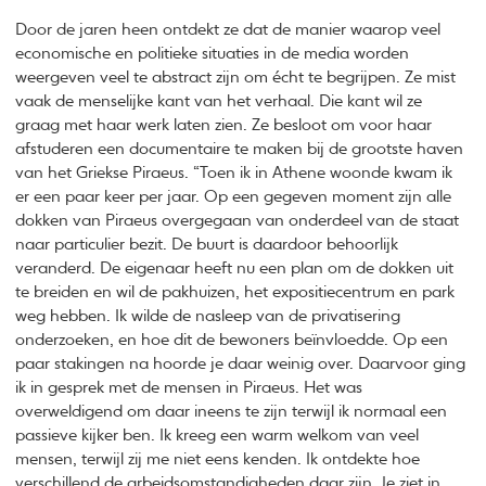
Door de jaren heen ontdekt ze dat de manier waarop veel
economische en politieke situaties in de media worden
weergeven veel te abstract zijn om écht te begrijpen. Ze mist
vaak de menselijke kant van het verhaal. Die kant wil ze
graag met haar werk laten zien. Ze besloot om voor haar
afstuderen een documentaire te maken bij de grootste haven
van het Griekse Piraeus. “Toen ik in Athene woonde kwam ik
er een paar keer per jaar. Op een gegeven moment zijn alle
dokken van Piraeus overgegaan van onderdeel van de staat
naar particulier bezit. De buurt is daardoor behoorlijk
veranderd. De eigenaar heeft nu een plan om de dokken uit
te breiden en wil de pakhuizen, het expositiecentrum en park
weg hebben. Ik wilde de nasleep van de privatisering
onderzoeken, en hoe dit de bewoners beïnvloedde. Op een
paar stakingen na hoorde je daar weinig over. Daarvoor ging
ik in gesprek met de mensen in Piraeus. Het was
overweldigend om daar ineens te zijn terwijl ik normaal een
passieve kijker ben. Ik kreeg een warm welkom van veel
mensen, terwijl zij me niet eens kenden. Ik ontdekte hoe
verschillend de arbeidsomstandigheden daar zijn. Je ziet in