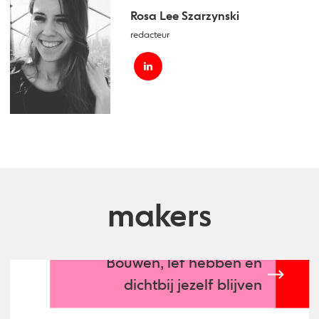
Rosa Lee Szarzynski
redacteur
makers
Bouwen, lef hebben en
dichtbij jezelf blijven