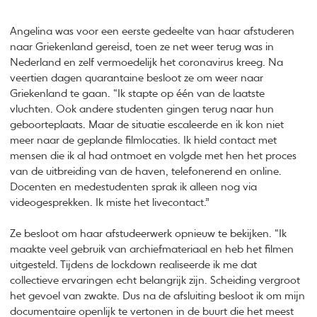
Angelina was voor een eerste gedeelte van haar afstuderen
naar Griekenland gereisd, toen ze net weer terug was in
Nederland en zelf vermoedelijk het coronavirus kreeg. Na
veertien dagen quarantaine besloot ze om weer naar
Griekenland te gaan. “Ik stapte op één van de laatste
vluchten. Ook andere studenten gingen terug naar hun
geboorteplaats. Maar de situatie escaleerde en ik kon niet
meer naar de geplande filmlocaties. Ik hield contact met
mensen die ik al had ontmoet en volgde met hen het proces
van de uitbreiding van de haven, telefonerend en online.
Docenten en medestudenten sprak ik alleen nog via
videogesprekken. Ik miste het livecontact.”
Ze besloot om haar afstudeerwerk opnieuw te bekijken. “Ik
maakte veel gebruik van archiefmateriaal en heb het filmen
uitgesteld. Tijdens de lockdown realiseerde ik me dat
collectieve ervaringen echt belangrijk zijn. Scheiding vergroot
het gevoel van zwakte. Dus na de afsluiting besloot ik om mijn
documentaire openlijk te vertonen in de buurt die het meest