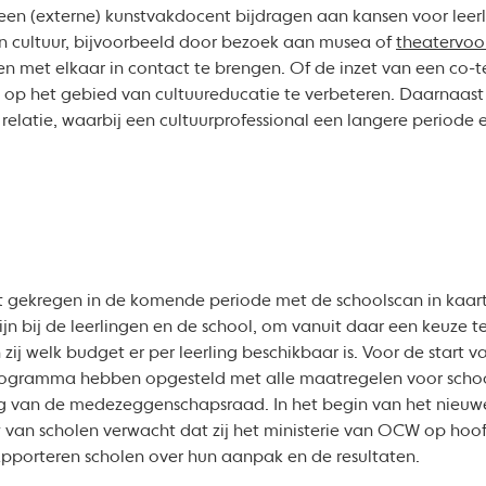
en (externe) kunstvakdocent bijdragen aan kansen voor leerli
cultuur, bijvoorbeeld door bezoek aan musea of
theatervoor
 en met elkaar in contact te brengen. Of de inzet van een co-
op het gebied van cultuureducatie te verbeteren. Daarnaast k
latie, waarbij een cultuurprofessional een langere periode 
 gekregen in de komende periode met de schoolscan in kaart
ijn bij de leerlingen en de school, om vanuit daar een keuze
zij welk budget er per leerling beschikbaar is. Voor de start 
rogramma hebben opgesteld met alle maatregelen voor scho
 van de medezeggenschapsraad. In het begin van het nieuwe
 van scholen verwacht dat zij het ministerie van OCW op hoof
apporteren scholen over hun aanpak en de resultaten.