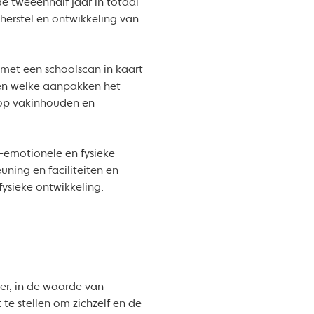
 tweeënhalf jaar in totaal
 herstel en ontwikkeling van
 met een schoolscan in kaart
en welke aanpakken het
t op vakinhouden en
l-emotionele en fysieke
uning en faciliteiten en
ysieke ontwikkeling.
er, in de waarde van
 te stellen om zichzelf en de