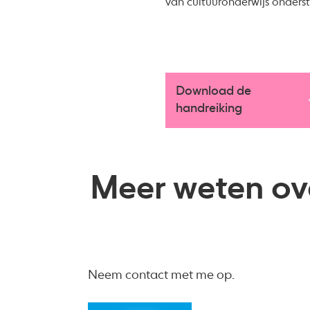
van cultuuronderwijs onders
Download de
handreiking
Meer weten ove
Neem contact met me op.