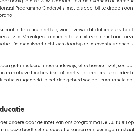
 voor nodig, aldus OCW. Daarom trekt de overheid de komende
ionaal Programma Onderwijs
, met als doel bij te dragen aan
corona.
school in te kunnen zetten, wordt verwacht dat iedere school
n er zijn. Vervolgens kunnen scholen uit een
menukaart
kiez
tuatie. De menukaart richt zich daarbij op interventies gerich
ieden geformuleerd: meer onderwijs, effectievere inzet, sociaa
n executieve functies, (extra) inzet van personeel en onderste
catie is ingedeeld in het deelgebied sociaal-emotionele en f
educatie
nder andere door de inzet van ons programma De Cultuur Lop
den als deze biedt cultuureducatie kansen om leerlingen in staat