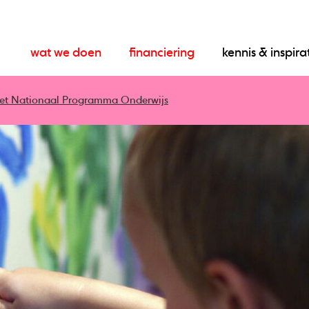
wat we doen
financiering
kennis & inspira
n het Nationaal Programma Onderwijs