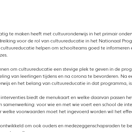
ig te maken heeft met cultuuronderwijs in het primair onderw
eiking voor de rol van cultuureducatie in het Nationaal Pr
s in cultuureducatie helpen om schoolteams goed te informeren 
zes.
denen om cultuureducatie een stevige plek te geven in de pro
ing van leerlingen tijdens en na corona te bevorderen. Na ee
ijs en het belang van cultuureducatie in dat programma, 
e interventies biedt de menukaart en welke daarvan passen het
n samenwerking: voor wie en met wie voert een school de inter
 welke voorwaarden moet het ingevoerd worden wil het effect
rs ontwikkeld om ook ouders en medezeggenschapsraden te be