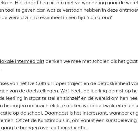
kken. Het daagt hen uit om met verwondering naar de wereld t
n taal te geven aan wat ze verstaan hebben in deze ontmoe
e wereld zijn zo essentieel in een tijd ‘na corona’.
g
lokale intermediairs
denken we mee met scholen als het gaat
.
ases van het De Cultuur Loper traject én de betrokkenheid va
jgen van de doelstellingen. Wat heeft de leerling gemist op h
de leerling in staat te stellen zichzelf en de wereld om hen he
an bijdragen om inzichtelijk te maken waar de kwaliteiten en 
catie op de school. Daarnaast is het interessant, wanneer er
ternen. Of zet de Kunstimpuls in, om vanuit een kunstbeleving
p gang te brengen over cultuureducatie.