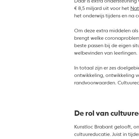
Daar is extra ondersteuning
€ 8,5 miljard uit voor het
Nat
het onderwijs tijdens en na 
Om deze extra middelen als 
brengt welke coronaprobleme
beste passen bij de eigen si
welbevinden van leerlingen.
In totaal zijn er zes doelgeb
ontwikkeling, ontwikkeling va
randvoorwaarden. Cultuuredu
De rol van cultuur
Kunstloc Brabant gelooft, o
cultuureducatie. Juist in tij