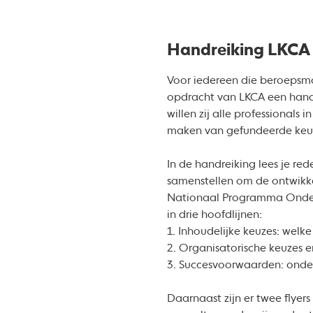
Handreiking LKCA
Voor iedereen die beroepsmat
opdracht van LKCA een handr
willen zij alle professional
maken van gefundeerde keu
In de handreiking lees je re
samenstellen om de ontwikkel
Nationaal Programma Onderw
in drie hoofdlijnen:
1. Inhoudelijke keuzes: welk
2. Organisatorische keuzes e
3. Succesvoorwaarden: onder
Daarnaast zijn er twee flye