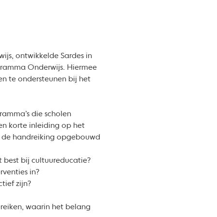
ijs, ontwikkelde Sardes in
ogramma Onderwijs. Hiermee
en te ondersteunen bij het
gramma’s die scholen
n korte inleiding op het
is de handreiking opgebouwd
 best bij cultuureducatie?
venties in?
ief zijn?
reiken, waarin het belang