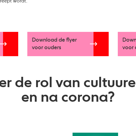
treept wordt.
Download de flyer
Downl
voor ouders
voor 
r de rol van cultuure
en na corona?