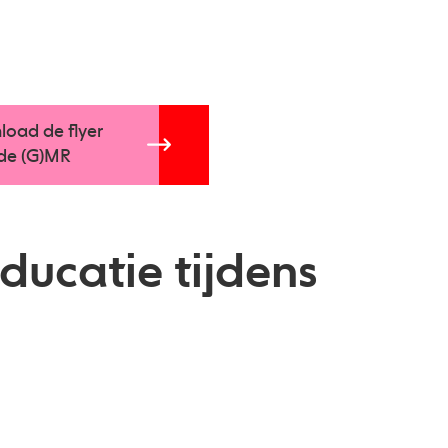
oad de flyer
de (G)MR
ducatie tijdens