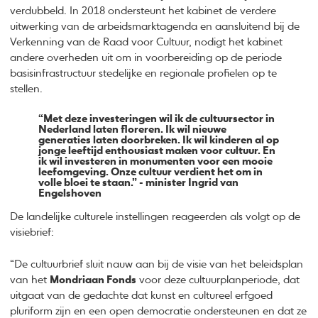
verdubbeld. In 2018 ondersteunt het kabinet de verdere
uitwerking van de arbeidsmarktagenda en aansluitend bij de
Verkenning van de Raad voor Cultuur, nodigt het kabinet
andere overheden uit om in voorbereiding op de periode
basisinfrastructuur stedelijke en regionale profielen op te
stellen.
“Met deze investeringen wil ik de cultuursector in
Nederland laten floreren. Ik wil nieuwe
generaties laten doorbreken. Ik wil kinderen al op
jonge leeftijd enthousiast maken voor cultuur. En
ik wil investeren in monumenten voor een mooie
leefomgeving. Onze cultuur verdient het om in
volle bloei te staan.” - minister Ingrid van
Engelshoven
De landelijke culturele instellingen reageerden als volgt op de
visiebrief:
“De cultuurbrief sluit nauw aan bij de visie van het beleidsplan
van het
Mondriaan Fonds
voor deze cultuurplanperiode, dat
uitgaat van de gedachte dat kunst en cultureel erfgoed
pluriform zijn en een open democratie ondersteunen en dat ze