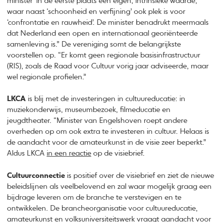
minister ‘in de eerste plaats een eigen, intrinsieke waarde’,
waar naast ‘schoonheid en verfijning’ ook plek is voor
‘confrontatie en rauwheid’. De minister benadrukt meermaals
dat Nederland een open en internationaal georiënteerde
samenleving is.” De vereniging somt de belangrijkste
voorstellen op. “Er komt geen regionale basisinfrastructuur
(RIS), zoals de Raad voor Cultuur vorig jaar adviseerde, maar
wel regionale profielen.”
LKCA
is blij met de investeringen in cultuureducatie: in
muziekonderwijs, museumbezoek, filmeducatie en
jeugdtheater. “Minister van Engelshoven roept andere
overheden op om ook extra te investeren in cultuur. Helaas is
de aandacht voor de amateurkunst in de visie zeer beperkt.”
Aldus LKCA
in een reactie
op de visiebrief.
Cultuurconnectie
is positief over de visiebrief en ziet de nieuwe
beleidslijnen als veelbelovend en zal waar mogelijk graag een
bijdrage leveren om de branche te verstevigen en te
ontwikkelen. De brancheorganisatie voor cultuureducatie,
amateurkunst en volksuniversiteitswerk
vraagt aandacht
voor