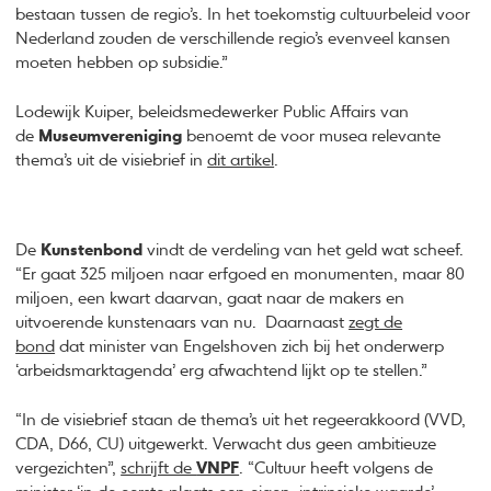
bestaan tussen de regio’s. In het toekomstig cultuurbeleid voor
Nederland zouden de verschillende regio’s evenveel kansen
moeten hebben op subsidie.”
Lodewijk Kuiper, beleidsmedewerker Public Affairs van
de
Museumvereniging
benoemt de voor musea relevante
thema’s uit de visiebrief in
dit artikel
.
De
Kunstenbond
vindt de verdeling van het geld wat scheef.
“Er gaat 325 miljoen naar erfgoed en monumenten, maar 80
miljoen, een kwart daarvan, gaat naar de makers en
uitvoerende kunstenaars van nu. Daarnaast
zegt de
bond
dat minister van Engelshoven zich bij het onderwerp
‘arbeidsmarktagenda’ erg afwachtend lijkt op te stellen.”
“In de visiebrief staan de thema’s uit het regeerakkoord (VVD,
CDA, D66, CU) uitgewerkt. Verwacht dus geen ambitieuze
vergezichten”,
schrijft de
VNPF
. “Cultuur heeft volgens de