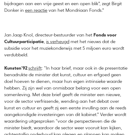
bijdragen aan een vrije geest en een open blik”, zegt Birgit
Donker in
een reactie
van het Mondriaan Fonds.”
Jan Jaap Knol, directeur-bestuurder van het
Fonds voor
Cultuurparticipatie
,
is verheugd
met het nieuws dat de
subsidie voor het muziekonderwijs met 5 miljoen euro wordt
verdubbeld.
Kunsten’92
schrijft
: “In haar brief, maar ook in de presentatie
benadrukte de minister dat kunst, cultuur en erfgoed geen
doel hoeven te dienen, maar hun eigen intrinsieke waarde
hebben. Zij zijn wel van onmisbaar belang voor een open
samenleving. Met deze brief geeft de minister een nieuwe,
voor de sector verfrissende, wending aan het debat over
kunst en cultuur en geeft zij een eerste invulling aan de reeds
aangekondigde investeringen van dit kabinet.” Verder wordt
waardering uitgesproken “voor de perspectieven die de
minister biedt, waardoor de sector weer vooruit kan kijken,
achterstallig onderhoud kan plegen en plannen kan maken