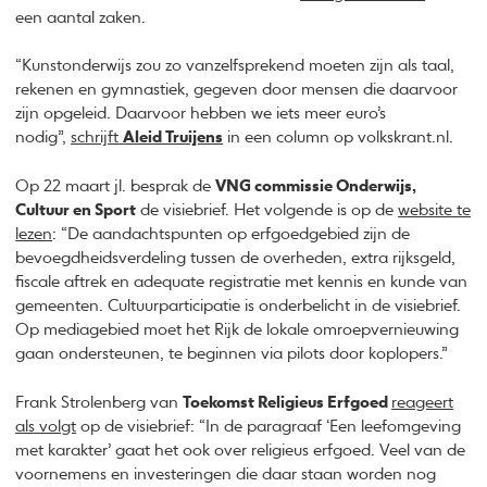
een aantal zaken.
“Kunstonderwijs zou zo vanzelfsprekend moeten zijn als taal,
rekenen en gymnastiek, gegeven door mensen die daarvoor
zijn opgeleid. Daarvoor hebben we iets meer euro’s
nodig”,
schrijft
Aleid Truijens
in een column op volkskrant.nl.
Op 22 maart jl. besprak de
VNG commissie Onderwijs,
Cultuur en Sport
de visiebrief. Het volgende is op de
website te
lezen
: “De aandachtspunten op erfgoedgebied zijn de
bevoegdheidsverdeling tussen de overheden, extra rijksgeld,
fiscale aftrek en adequate registratie met kennis en kunde van
gemeenten. Cultuurparticipatie is onderbelicht in de visiebrief.
Op mediagebied moet het Rijk de lokale omroepvernieuwing
gaan ondersteunen, te beginnen via pilots door koplopers.”
Frank Strolenberg van
Toekomst Religieus Erfgoed
reageert
als volgt
op de visiebrief: “In de paragraaf ‘Een leefomgeving
met karakter’ gaat het ook over religieus erfgoed. Veel van de
voornemens en investeringen die daar staan worden nog