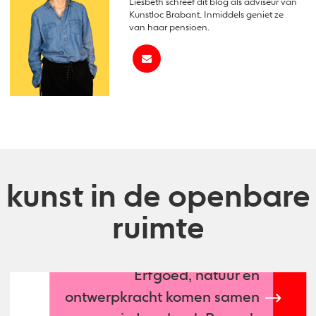
Liesbeth schreef dit blog als adviseur van
Kunstloc Brabant. Inmiddels geniet ze
van haar pensioen.
kunst in de openbare
ruimte
Erfgoed, natuur en
ontwerpkracht komen samen