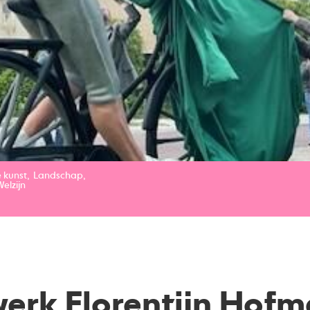
 kunst
Landschap
Welzijn
erk Florentijn Hof