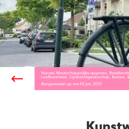
Nieuws;
Maatschappelijke opgaven
Beeldende
Leefbaarheid
Opdrachtgeverschap
Ruimte
Aangemaakt op: ma 02 jun. 2025
Kunstw