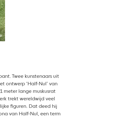
p
bant. Twee kunstenaars uit
et ontwerp ‘Half-Nul’ van
31 meter lange muskusrat
rk trekt wereldwijd veel
jke figuren. Dat deed hij
ona van Half-Nul, een term