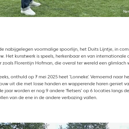
Net
 de nabijgelegen voormalige spoorlijn, het Duits Lijntje, in co
. Het kunstwerk is speels, herkenbaar en van internationale al
zoals Florentijn Hofman, die overal ter wereld een glimlach 
reeks, onthuld op 7 mei 2025 heet 'Lonneke'. Vernoemd naar he
ouw uit die met losse handen en wapperende haren geniet va
aar worden er nog 9 andere 'fietsers’ op 6 locaties langs de 
zullen van de ene in de andere verbazing vallen.