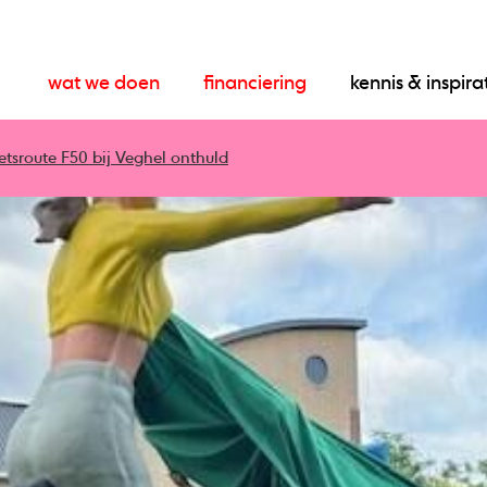
wat we doen
financiering
kennis & inspira
etsroute F50 bij Veghel onthuld