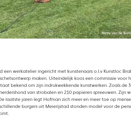
Netty van de Kam
d een werkatelier ingericht met kunstenaars o.l.v Kunstloc Bra
 schetsontwerp maken. Uiteindelijk koos een commissie voor h
taat bekend om zijn indrukwekkende kunstwerken. Zoals de 
herdershond van strobalen en 210 papieren spreeuwen. Zijn we
 laatste jaren legt Hofman zich meer en meer toe op menseli
schillende burgers uit Meierijstad stonden model voor de pers
komt.