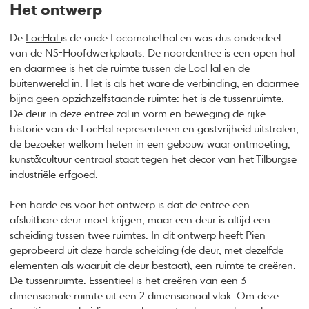
Het ontwerp
De
LocHal
is de oude Locomotiefhal en was dus onderdeel
van de NS-Hoofdwerkplaats. De noordentree is een open hal
en daarmee is het de ruimte tussen de LocHal en de
buitenwereld in. Het is als het ware de verbinding, en daarmee
bijna geen opzichzelfstaande ruimte: het is de tussenruimte.
De deur in deze entree zal in vorm en beweging de rijke
historie van de LocHal representeren en gastvrijheid uitstralen,
de bezoeker welkom heten in een gebouw waar ontmoeting,
kunst&cultuur centraal staat tegen het decor van het Tilburgse
industriële erfgoed.
Een harde eis voor het ontwerp is dat de entree een
afsluitbare deur moet krijgen, maar een deur is altijd een
scheiding tussen twee ruimtes. In dit ontwerp heeft Pien
geprobeerd uit deze harde scheiding (de deur, met dezelfde
elementen als waaruit de deur bestaat), een ruimte te creëren.
De tussenruimte. Essentieel is het creëren van een 3
dimensionale ruimte uit een 2 dimensionaal vlak. Om deze