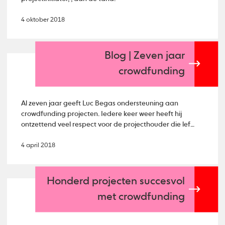
4 oktober 2018
Blog | Zeven jaar
crowdfunding
Al zeven jaar geeft Luc Begas ondersteuning aan
crowdfunding projecten. Iedere keer weer heeft hij
ontzettend veel respect voor de projecthouder die lef
toont door een crowdfunding campagne aan te gaan.
Waarom? In zijn blog legt Luc het uit.
4 april 2018
Honderd projecten succesvol
met crowdfunding