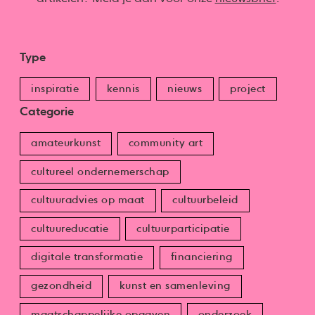
Type
inspiratie
kennis
nieuws
project
Categorie
amateurkunst
community art
cultureel ondernemerschap
cultuuradvies op maat
cultuurbeleid
cultuureducatie
cultuurparticipatie
digitale transformatie
financiering
gezondheid
kunst en samenleving
maatschappelijke opgaven
onderzoek