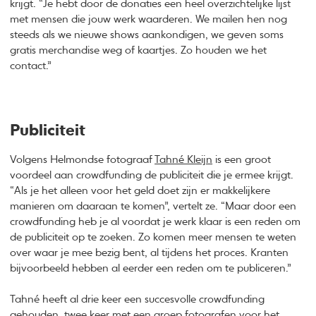
krijgt. “Je hebt door de donaties een heel overzichtelijke lijst
met mensen die jouw werk waarderen. We mailen hen nog
steeds als we nieuwe shows aankondigen, we geven soms
gratis merchandise weg of kaartjes. Zo houden we het
contact.”
Publiciteit
Volgens Helmondse fotograaf
Tahné Kleijn
is een groot
voordeel aan crowdfunding de publiciteit die je ermee krijgt.
“Als je het alleen voor het geld doet zijn er makkelijkere
manieren om daaraan te komen”, vertelt ze. “Maar door een
crowdfunding heb je al voordat je werk klaar is een reden om
de publiciteit op te zoeken. Zo komen meer mensen te weten
over waar je mee bezig bent, al tijdens het proces. Kranten
bijvoorbeeld hebben al eerder een reden om te publiceren.”
Tahné heeft al drie keer een succesvolle crowdfunding
gehouden, twee keer met een groep fotografen voor het