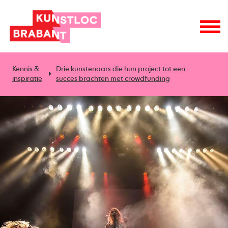
Kennis &
Drie kunstenaars die hun project tot een
inspiratie
succes brachten met crowdfunding