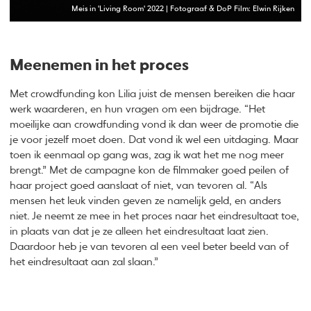
Meis in 'Living Room' 2022 | Fotograaf & DoP Film: Elwin Rijken
Meenemen in het proces
Met crowdfunding kon Lilia juist de mensen bereiken die haar
werk waarderen, en hun vragen om een bijdrage. “Het
moeilijke aan crowdfunding vond ik dan weer de promotie die
je voor jezelf moet doen. Dat vond ik wel een uitdaging. Maar
toen ik eenmaal op gang was, zag ik wat het me nog meer
brengt.” Met de campagne kon de filmmaker goed peilen of
haar project goed aanslaat of niet, van tevoren al. “Als
mensen het leuk vinden geven ze namelijk geld, en anders
niet. Je neemt ze mee in het proces naar het eindresultaat toe,
in plaats van dat je ze alleen het eindresultaat laat zien.
Daardoor heb je van tevoren al een veel beter beeld van of
het eindresultaat aan zal slaan.”