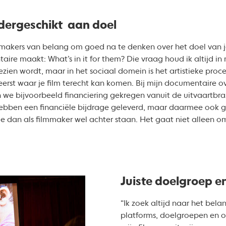
ndergeschikt aan doel
mmakers van belang om goed na te denken over het doel van je f
ire maakt: What’s in it for them? Die vraag houd ik altijd in 
gezien wordt, maar in het sociaal domein is het artistieke pro
erst waar je film terecht kan komen. Bij mijn documentaire over
 we bijvoorbeeld financiering gekregen vanuit de uitvaartbr
bben een financiële bijdrage geleverd, maar daarmee ook geze
je dan als filmmaker wel achter staan. Het gaat niet alleen 
Juiste doelgroep en
“Ik zoek altijd naar het bel
platforms, doelgroepen en o