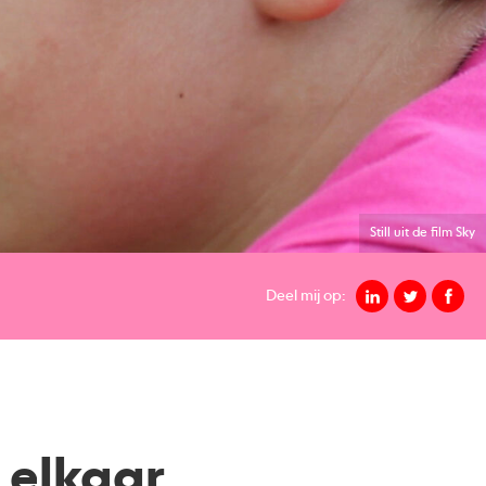
Still uit de film Sky
Deel mij op:
 elkaar