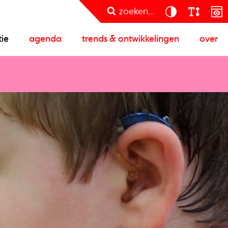
zoeken...
tie
agenda
trends & ontwikkelingen
over