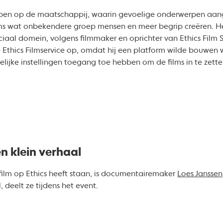
ben op de maatschappij, waarin gevoelige onderwerpen aan
s wat onbekendere groep mensen en meer begrip creëren. He
ociaal domein, volgens filmmaker en oprichter van Ethics Film S
tte Ethics Filmservice op, omdat hij een platform wilde bouwen
ijke instellingen toegang toe hebben om de films in te zette
n klein verhaal
film op Ethics heeft staan, is documentairemaker
Loes Janssen
, deelt ze tijdens het event.