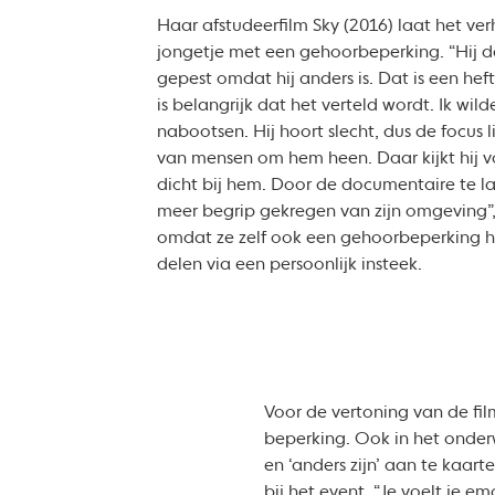
Haar afstudeerfilm Sky (2016) laat het ver
jongetje met een gehoorbeperking. “Hij dee
gepest omdat hij anders is. Dat is een he
is belangrijk dat het verteld wordt. Ik wil
nabootsen. Hij hoort slecht, dus de focus
van mensen om hem heen. Daar kijkt hij vo
dicht bij hem. Door de documentaire te late
meer begrip gekregen van zijn omgeving”,
omdat ze zelf ook een gehoorbeperking he
delen via een persoonlijk insteek.
Voor de vertoning van de fil
beperking. Ook in het onderw
en ‘anders zijn’ aan te kaart
bij het event. “Je voelt je 