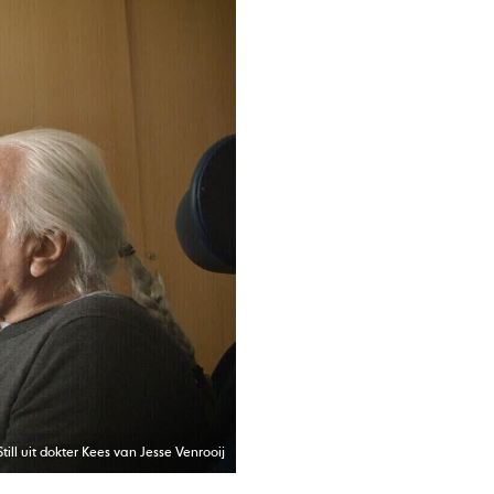
Still uit dokter Kees van Jesse Venrooij