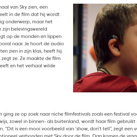
haal van Sky zien, een
lt in de film dat hij wordt
ftig onderwerp, maar het
de zijn belevingswereld
 ligt op de monden en lippen
oral naar. Je hoort de audio
n zien in zijn klas, heeft hij
 zegt ze. Ze maakte de film
eft en het verhaal wilde
m ging ze op zoek naar niche filmfestivals zoals een festival 
ijs, zowel in binnen- als buitenland, wordt haar film gebruik
en. “Dit is een mooi voorbeeld van ‘show, don’t tell”, zegt ee
emotioneel verbonden met Sky door de film. Dan komen de vrag