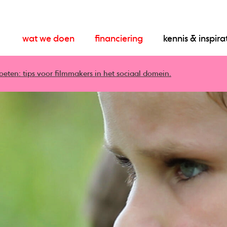
wat we doen
financiering
kennis & inspira
eten: tips voor filmmakers in het sociaal domein.