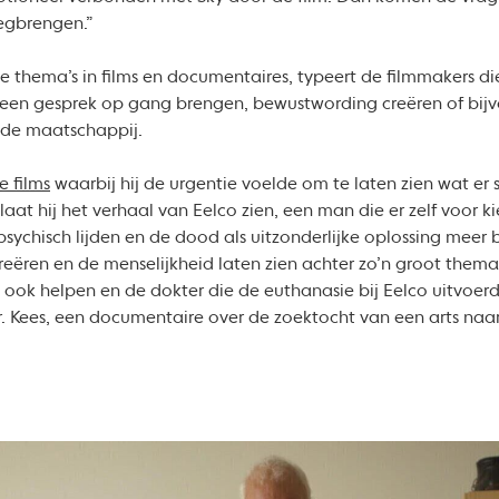
eegbrengen.”
e thema’s in films en documentaires, typeert de filmmakers die
, een gesprek op gang brengen, bewustwording creëren of bi
n de maatschappij.
e films
waarbij hij de urgentie voelde om te laten zien wat er s
 laat hij het verhaal van Eelco zien, een man die er zelf voor ki
psychisch lijden en de dood als uitzonderlijke oplossing mee
eëren en de menselijkheid laten zien achter zo’n groot thema,
s ook helpen en de dokter die de euthanasie bij Eelco uitvoer
. Kees, een documentaire over de zoektocht van een arts naar d