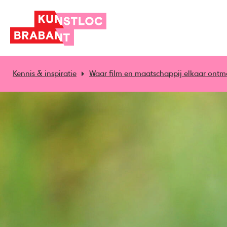
Kennis & inspiratie
Waar film en maatschappij elkaar ontmo