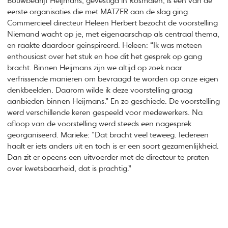
Bouwbedrijf Heijmans, gevestigd in Rosmalen, is een van de
eerste organisaties die met MATZER aan de slag ging.
Commercieel directeur Heleen Herbert bezocht de voorstelling
Niemand wacht op je, met eigenaarschap als centraal thema,
en raakte daardoor geinspireerd. Heleen: “Ik was meteen
enthousiast over het stuk en hoe dit het gesprek op gang
bracht. Binnen Heijmans zijn we altijd op zoek naar
verfrissende manieren om bevraagd te worden op onze eigen
denkbeelden. Daarom wilde ik deze voorstelling graag
aanbieden binnen Heijmans.” En zo geschiede. De voorstelling
werd verschillende keren gespeeld voor medewerkers. Na
afloop van de voorstelling werd steeds een nagesprek
georganiseerd. Marieke: “Dat bracht veel teweeg. Iedereen
haalt er iets anders uit en toch is er een soort gezamenlijkheid.
Dan zit er opeens een uitvoerder met de directeur te praten
over kwetsbaarheid, dat is prachtig.”