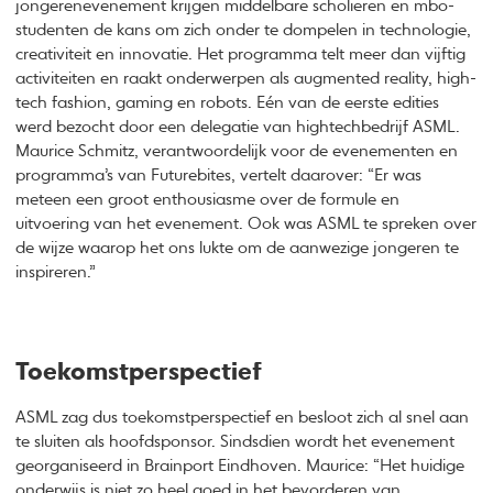
jongerenevenement krijgen middelbare scholieren en mbo-
studenten de kans om zich onder te dompelen in technologie,
creativiteit en innovatie. Het programma telt meer dan vijftig
activiteiten en raakt onderwerpen als augmented reality, high-
tech fashion, gaming en robots. Eén van de eerste edities
werd bezocht door een delegatie van hightechbedrijf ASML.
Maurice Schmitz, verantwoordelijk voor de evenementen en
programma’s van Futurebites, vertelt daarover: “Er was
meteen een groot enthousiasme over de formule en
uitvoering van het evenement. Ook was ASML te spreken over
de wijze waarop het ons lukte om de aanwezige jongeren te
inspireren.”
Toekomstperspectief
ASML zag dus toekomstperspectief en besloot zich al snel aan
te sluiten als hoofdsponsor. Sindsdien wordt het evenement
georganiseerd in Brainport Eindhoven. Maurice: “Het huidige
onderwijs is niet zo heel goed in het bevorderen van