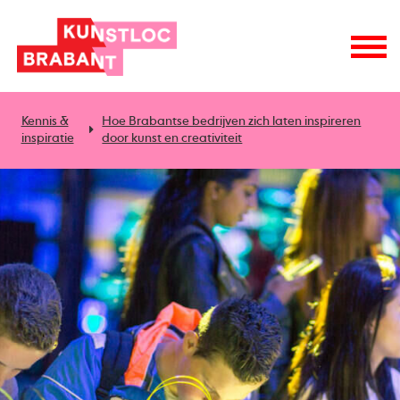
Kennis &
Hoe Brabantse bedrijven zich laten inspireren
inspiratie
door kunst en creativiteit