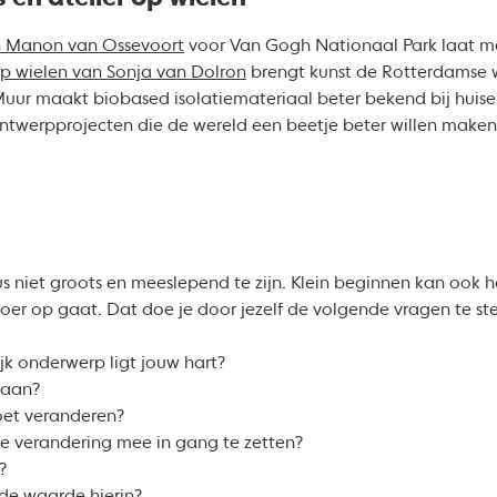
n Manon van Ossevoort
voor Van Gogh Nationaal Park laat 
op wielen van Sonja van Dolron
brengt kunst de Rotterdamse w
Muur maakt biobased isolatiemateriaal beter bekend bij hui
ntwerpprojecten die de wereld een beetje beter willen make
eus niet groots en meeslepend te zijn. Klein beginnen kan ook hel
oer op gaat. Dat doe je door jezelf de volgende vragen te ste
jk onderwerp ligt jouw hart?
 aan?
oet veranderen?
ze verandering mee in gang te zetten?
?