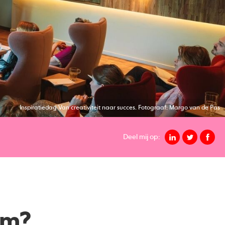
Inspiratiedag Van creativiteit naar succes. Fotograaf: Margo van de Pas
Deel mij op:
om?