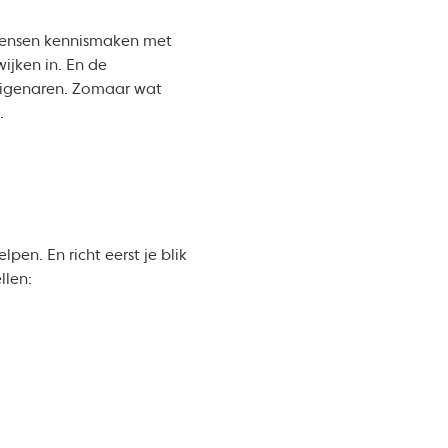
mensen kennismaken met
ijken in. En de
seigenaren. Zomaar wat
n.
pen. En richt eerst je blik
llen: