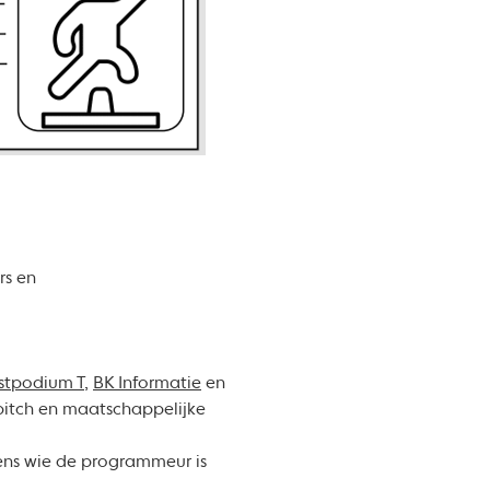
rs en
stpodium T
,
BK Informatie
en
 pitch en maatschappelijke
gens wie de programmeur is