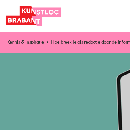
Kennis & inspiratie
Hoe breek je als redactie door de Info