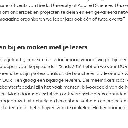
sure & Events van Breda University of Applied Sciences. Unco
m om onderzoek en projecten te delen en een gevarieerd netwe
magazine organiseren we ieder jaar ook één of twee events.”
n bij en maken met je lezers
 regelmatig een externe redactieraad waarbij we partijen e
oepen voor kopij. Sander: “Sinds 2016 hebben we voor DUR
makers zijn professionals uit de branche en professionals v
an DURF! en graag een bijdrage leveren. Die meemakers laat i
rabantserfgoed.nl zijn het vaak mensen, bijvoorbeeld van de 
len. Maar daarnaast schrijven ook wetenschappers en studente
d opgebouwd uit actuele en herkenbare verhalen en projecten.
f studenten bij het schrijven van de artikelen. Herkenbaarheid