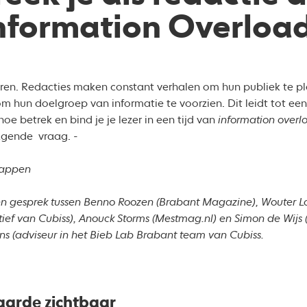
nformation Overloa
oren. Redacties maken constant verhalen om hun publiek te pl
om hun doelgroep van informatie te voorzien. Dit leidt tot e
hoe betrek en bind je je lezer in een tijd van
information overl
agende vraag.
-
happen
een gesprek tussen Benno Roozen (Brabant Magazine), Wouter Lo
atief van Cubiss), Anouck Storms (Mestmag.nl) en Simon de Wijs
s (adviseur in het Bieb Lab Brabant team van Cubiss.
arde zichtbaar