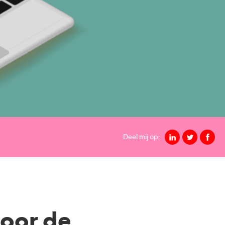
Deel mij op:
door de