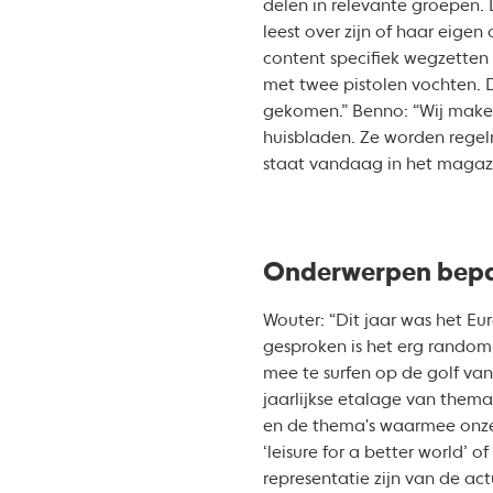
delen in relevante groepen. 
leest over zijn of haar eige
content specifiek wegzetten
met twee pistolen vochten. D
gekomen.” Benno: “Wij maken
huisbladen. Ze worden regel
staat vandaag in het magazine
Onderwerpen bepa
Wouter: “Dit jaar was het E
gesproken is het erg random 
mee te surfen op de golf van
jaarlijkse etalage van them
en de thema's waarmee onze 
‘leisure for a better world’ 
representatie zijn van de a