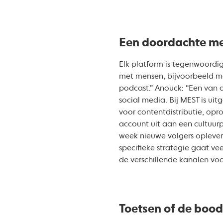
Een doordachte m
Elk platform is tegenwoord
met mensen, bijvoorbeeld met
podcast.” Anouck: “Een van d
social media. Bij MEST is ui
voor contentdistributie, opro
account uit aan een cultuurp
week nieuwe volgers oplevert
specifieke strategie gaat vee
de verschillende kanalen voo
Toetsen of de boo