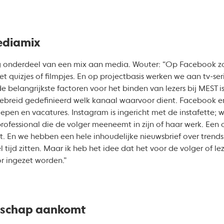
ediamix
ig onderdeel van een mix aan media. Wouter: “Op Facebook z
 quizjes of filmpjes. En op projectbasis werken we aan tv-se
e belangrijkste factoren voor het binden van lezers bij MEST 
tgebreid gedefinieerd welk kanaal waarvoor dient. Facebook e
epen en vacatures. Instagram is ingericht met de instafette; w
rofessional die de volger meeneemt in zijn of haar werk. Een o
. En we hebben een hele inhoudelijke nieuwsbrief over trends 
l tijd zitten. Maar ik heb het idee dat het voor de volger of l
r ingezet worden.”
dschap aankomt