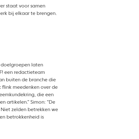
ver staat voor samen
rk bij elkaar te brengen.
n doelgroepen laten
F! een redactieteam
an buiten de branche die
k flink meedenken over de
heemkundekring, die een
n artikelen.” Simon: “De
 Niet zelden betrekken we
 en betrokkenheid is