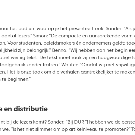
 maar het podium waarop je het presenteert ook. Sander: ”Als 
 aantal lezers.” Simon: “De compacte en aansprekende vorm 
an. Voor studenten, beleidsmakers én ondernemers geldt: toe
elijkheid zijn belangrijk.” Benno: “Wij hebben aan het begin 
latief weinig tekst. De tekst moet raak zijn en hoogwaardige fo
taalgebruik zonder fratsen.” Wouter: “Omdat wij met vrijwillige
n. Het is onze taak om die verhalen aantrekkelijker te maken.
 te beginnen.”
 en distributie
nt bij de lezers komt? Sander: “Bij DURF! hebben we de eerste
e: “Is het niet slimmer om op artikelniveau te promoten?” To