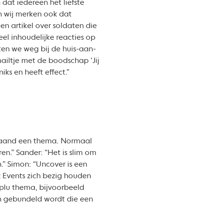
dat iedereen het liefste
n wij merken ook dat
n artikel over soldaten die
el inhoudelijke reacties op
ten we weg bij de huis-aan-
ailtje met de boodschap ‘Jij
iks en heeft effect.”
 maand een thema. Normaal
n.” Sander: “Het is slim om
.” Simon: “Uncover is een
 Events zich bezig houden
plu thema, bijvoorbeeld
len gebundeld wordt die een