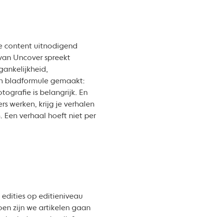
je content uitnodigend
van Uncover spreekt
gankelijkheid,
een bladformule gemaakt:
tografie is belangrijk. En
rs werken, krijg je verhalen
 Een verhaal hoeft niet per
 edities op editieniveau
en zijn we artikelen gaan