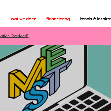
wat we doen
financiering
kennis & inspira
rmation Overload?