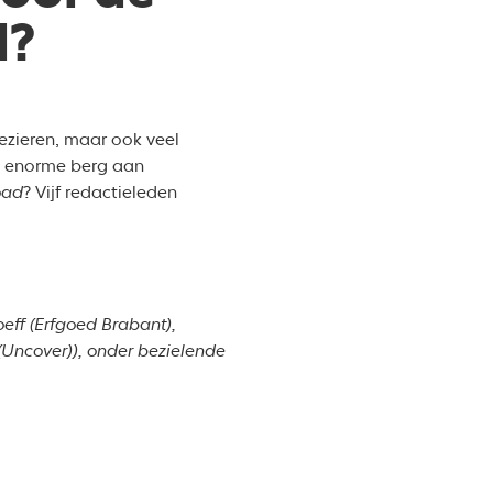
d?
ezieren, maar ook veel
en enorme berg aan
oad
? Vijf redactieleden
eff (Erfgoed Brabant),
 (Uncover)), onder bezielende