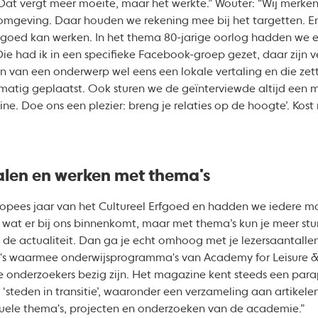
Dat vergt meer moeite, maar het werkte.” Wouter: “Wij merken 
n omgeving. Daar houden we rekening mee bij het targetten. E
 goed kan werken. In het thema 80-jarige oorlog hadden we ee
ie had ik in een specifieke Facebook-groep gezet, daar zijn ve
 van een onderwerp wel eens een lokale vertaling en die zet
matig geplaatst. Ook sturen we de geïnterviewde altijd een m
. Doe ons een plezier: breng je relaties op de hoogte’. Kost n
len en werken met thema’s
uropees jaar van het Cultureel Erfgoed en hadden we iedere
wat er bij ons binnenkomt, maar met thema’s kun je meer sture
 de actualiteit. Dan ga je echt omhoog met je lezersaantallen
a's waarmee onderwijsprogramma's van Academy for Leisure &
onderzoekers bezig zijn. Het magazine kent steeds een para
of ‘steden in transitie’, waaronder een verzameling aan artike
ctuele thema's, projecten en onderzoeken van de academie.”