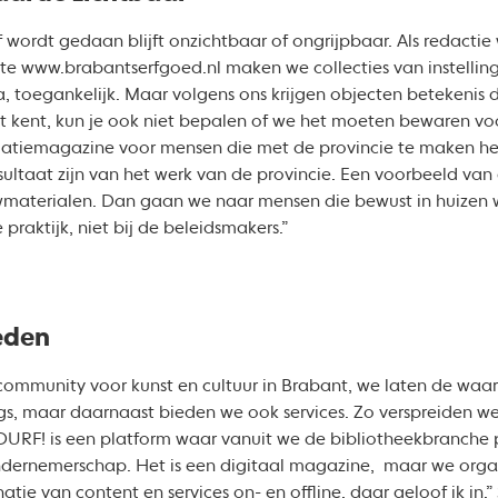
 wordt gedaan blijft onzichtbaar of ongrijpbaar. Als redactie 
te www.brabantserfgoed.nl maken we collecties van instelling
toegankelijk. Maar volgens ons krijgen objecten betekenis do
et kent, kun je ook niet bepalen of we het moeten bewaren vo
latiemagazine voor mensen die met de provincie te maken he
ultaat zijn van het werk van de provincie. Een voorbeeld van
materialen. Dan gaan we naar mensen die bewust in huizen
 praktijk, niet bij de beleidsmakers.”
eden
 community voor kunst en cultuur in Brabant, we laten de waar
logs, maar daarnaast bieden we ook services. Zo verspreiden 
“DURF! is een platform waar vanuit we de bibliotheekbranche 
ondernemerschap. Het is een digitaal magazine, maar we org
tie van content en services on- en offline, daar geloof ik in.”