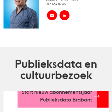
013 464 82 63
Publieksdata en
cultuurbezoek
Start nieuw abonnementsjaar
Publieksdata Brabant