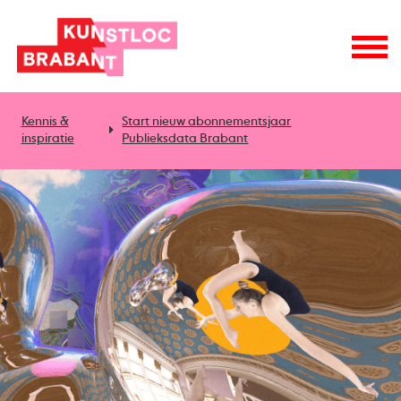
Kennis &
Start nieuw abonnementsjaar
inspiratie
Publieksdata Brabant