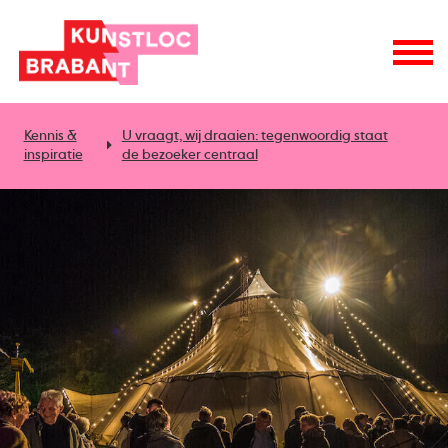
Kennis &
U vraagt, wij draaien: tegenwoordig staat
inspiratie
de bezoeker centraal