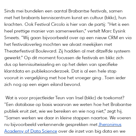
Sinds mei bundelen een aantal Brabantse festivals, samen
met het brabants kenniscentrum kunst en cultuur (bkkc), hun
krachten. Ook Festival Circolo is hier van de partij: “Het is een
heel prettige manier van samenwerken,” vertelt Marc Eysink
Smeets. “Wij gaan bijvoorbeeld over op een nieuw CRM en via
het festivaloverleg mochten we alvast meekijken met
Theaterfestival Boulevard. Zij hadden al met ditzelfde systeem
gewerkt.” Op dit moment focussen de festivals en bkkc zich
dus op kennisuitwisseling en op het delen van specifieke
klantdata en publieksonderzoek. Dat is al een hele stap
vooruit in vergelijking met hoe het vroeger ging . Toen ieder
zich nog op een eigen eiland bevond.
Wat is voor projectleider Teun van Irsel (bkkc) de toekomst?
“Een database op basis waarvan we weten hoe het Brabantse
publiek eruit ziet, wie we bereiken en wie nog niet,” zegt hij.
“Samen werken we daar in kleine stappen naartoe. We voeren
nu bijvoorbeeld verkennende gesprekken met
Jheronimus
Academy of Data Science
over de inzet van big data en we