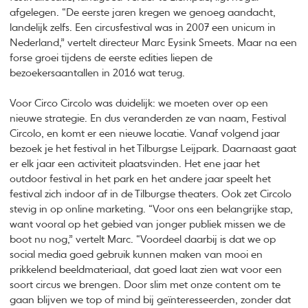
afgelegen. “De eerste jaren kregen we genoeg aandacht,
landelijk zelfs. Een circusfestival was in 2007 een unicum in
Nederland,” vertelt directeur Marc Eysink Smeets. Maar na een
forse groei tijdens de eerste edities liepen de
bezoekersaantallen in 2016 wat terug.
Voor Circo Circolo was duidelijk: we moeten over op een
nieuwe strategie. En dus veranderden ze van naam, Festival
Circolo, en komt er een nieuwe locatie. Vanaf volgend jaar
bezoek je het festival in het Tilburgse Leijpark. Daarnaast gaat
er elk jaar een activiteit plaatsvinden. Het ene jaar het
outdoor festival in het park en het andere jaar speelt het
festival zich indoor af in de Tilburgse theaters. Ook zet Circolo
stevig in op online marketing. “Voor ons een belangrijke stap,
want vooral op het gebied van jonger publiek missen we de
boot nu nog,” vertelt Marc. “Voordeel daarbij is dat we op
social media goed gebruik kunnen maken van mooi en
prikkelend beeldmateriaal, dat goed laat zien wat voor een
soort circus we brengen. Door slim met onze content om te
gaan blijven we top of mind bij geïnteresseerden, zonder dat