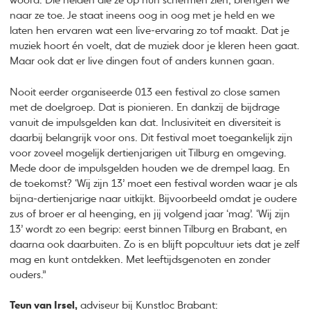
woord. Die helden die ze op hun schermen zien, brengen we
naar ze toe. Je staat ineens oog in oog met je held en we
laten hen ervaren wat een live-ervaring zo tof maakt. Dat je
muziek hoort én voelt, dat de muziek door je kleren heen gaat.
Maar ook dat er live dingen fout of anders kunnen gaan.
Nooit eerder organiseerde 013 een festival zo close samen
met de doelgroep. Dat is pionieren. En dankzij de bijdrage
vanuit de impulsgelden kan dat. Inclusiviteit en diversiteit is
daarbij belangrijk voor ons. Dit festival moet toegankelijk zijn
voor zoveel mogelijk dertienjarigen uit Tilburg en omgeving.
Mede door de impulsgelden houden we de drempel laag. En
de toekomst? ‘Wij zijn 13’ moet een festival worden waar je als
bijna-dertienjarige naar uitkijkt. Bijvoorbeeld omdat je oudere
zus of broer er al heenging, en jij volgend jaar ‘mag’. ‘Wij zijn
13’ wordt zo een begrip: eerst binnen Tilburg en Brabant, en
daarna ook daarbuiten. Zo is en blijft popcultuur iets dat je zelf
mag en kunt ontdekken. Met leeftijdsgenoten en zonder
ouders.”
Teun van Irsel,
adviseur bij Kunstloc Brabant: