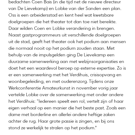
bedachten Coen Bais (in die tijd net de nieuwe directeur
van De Lievekamp) en Lobke van der Sanden een plan.
Oss is een arbeidersstad en kent heel wat kwetsbare
doelgroepen die het theater tot dan toe niet bereikte.
Daar wilden Coen en Lobke verandering in brengen.
Naast gastprogrammeurs uit verschillende doelgroepen
uit de stad, geeft het theater ook het podium aan mensen
die normaal nooit op het podium zouden staan. Met
behulp van de impulsgelden ging De Lievekamp een
duurzame samenwerking aan met welzijnsorganisaties en
doet het een waardevol beroep op externe expertise. Zo is
er een samenwerking met het Verdihuis, crisisopvang en
woonbegeleiding, en met ouderenzorg. Tijdens onze
Werkconferentie Amateurkunst in november vorig jaar
vertelde Lobke over de samenwerking met onder andere
het Verdihuis: “Iedereen speelt een rol, vertelt zijn of haar
eigen verhaal op een manier die het beste past. Zoals een
dame met borderline en allerlei andere heftige zaken
achter de rug. Haar grote passie is zingen, en bij ons
stond ze werkelijk te stralen op het podium.”