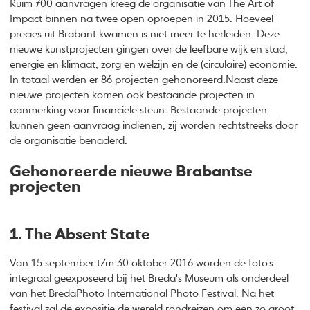
Ruim 700 aanvragen kreeg de organisatie van The Art of
Impact binnen na twee open oproepen in 2015. Hoeveel
precies uit Brabant kwamen is niet meer te herleiden. Deze
nieuwe kunstprojecten gingen over de leefbare wijk en stad,
energie en klimaat, zorg en welzijn en de (circulaire) economie.
In totaal werden er 86 projecten gehonoreerd.Naast deze
nieuwe projecten komen ook bestaande projecten in
aanmerking voor financiële steun. Bestaande projecten
kunnen geen aanvraag indienen, zij worden rechtstreeks door
de organisatie benaderd.
Gehonoreerde nieuwe Brabantse
projecten
1. The Absent State
Van 15 september t/m 30 oktober 2016 worden de foto's
integraal geëxposeerd bij het Breda's Museum als onderdeel
van het BredaPhoto International Photo Festival. Na het
festival zal de expositie de wereld rondreizen om een zo groot