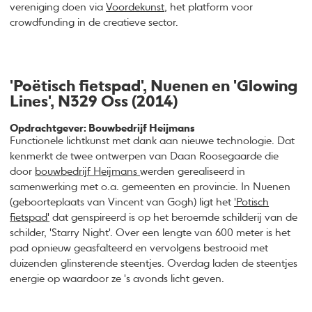
vereniging doen via
Voordekunst
, het platform voor
crowdfunding in de creatieve sector.
'Poëtisch fietspad', Nuenen en 'Glowing
Lines', N329 Oss (2014)
Opdrachtgever: Bouwbedrijf Heijmans
Functionele lichtkunst met dank aan nieuwe technologie. Dat
kenmerkt de twee ontwerpen van Daan Roosegaarde die
door
bouwbedrijf Heijmans
werden gerealiseerd in
samenwerking met o.a. gemeenten en provincie. In Nuenen
(geboorteplaats van Vincent van Gogh) ligt het
'Potisch
fietspad'
dat genspireerd is op het beroemde schilderij van de
schilder, 'Starry Night'. Over een lengte van 600 meter is het
pad opnieuw geasfalteerd en vervolgens bestrooid met
duizenden glinsterende steentjes. Overdag laden de steentjes
energie op waardoor ze 's avonds licht geven.